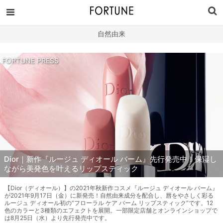
自然由来
FORTUNE PRESS
Dior｜新作『ルージュ ディオール バーム』先行発売中！保湿し
ながら美発色を叶えるリップスティック
【Dior（ディオール）】の2021年秋新作コスメ『ルージュ ディオール バーム』
が2021年9月17日（金）に新発売！自然由来成分を配合し、唇をやさしく彩る
ルージュ ディオール初の“フローラル ケア バーム リップスティック”です。12
色のカラーと3種類のエフェクトを展開。一部限定店舗とオンラインショップで
は8月25日（水）より先行発売中です。