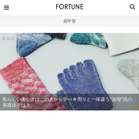
肩甲骨
Ｈａｄｕｋｉ
私らしい美しさはこの人から学べ☆周りと一味違う“波瑠”流の
美容法とは？