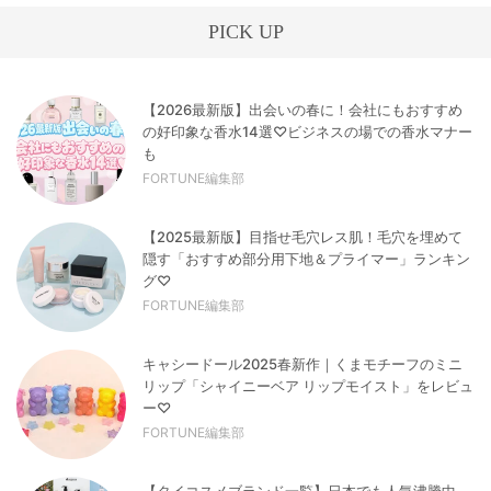
PICK UP
【2026最新版】出会いの春に！会社にもおすすめ
の好印象な香水14選♡ビジネスの場での香水マナー
も
FORTUNE編集部
【2025最新版】目指せ毛穴レス肌！毛穴を埋めて
隠す「おすすめ部分用下地＆プライマー」ランキン
グ♡
FORTUNE編集部
キャシードール2025春新作｜くまモチーフのミニ
リップ「シャイニーベア リップモイスト」をレビュ
ー♡
FORTUNE編集部
【タイコスメブランド一覧】日本でも人気沸騰中