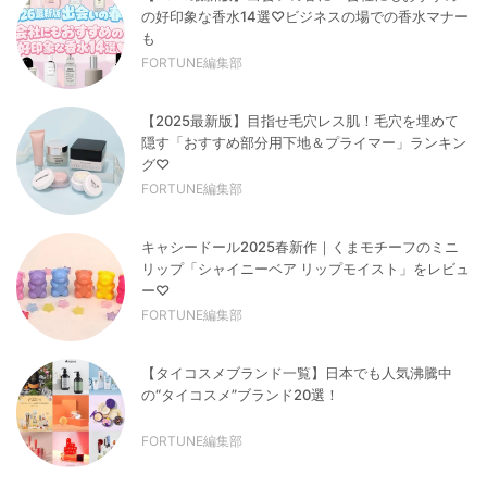
の好印象な香水14選♡ビジネスの場での香水マナー
も
FORTUNE編集部
【2025最新版】目指せ毛穴レス肌！毛穴を埋めて
隠す「おすすめ部分用下地＆プライマー」ランキン
グ♡
FORTUNE編集部
キャシードール2025春新作｜くまモチーフのミニ
リップ「シャイニーベア リップモイスト」をレビュ
ー♡
FORTUNE編集部
【タイコスメブランド一覧】日本でも人気沸騰中
の“タイコスメ”ブランド20選！
FORTUNE編集部