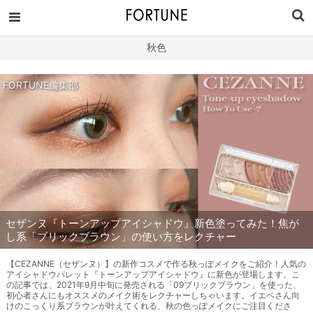
秋色
FORTUNE編集部
セザンヌ『トーンアップアイシャドウ』新色塗ってみた！焦が
し系「ブリックブラウン」の使い方をレクチャー
【CEZANNE（セザンヌ）】の新作コスメで作る秋っぽメイクをご紹介！人気の
アイシャドウパレット『トーンアップアイシャドウ』に新色が登場します。こ
の記事では、2021年9月中旬に発売される「09ブリックブラウン」を使った、
初心者さんにもオススメのメイク術をレクチャーしちゃいます。イエベさん向
けのこっくり系ブラウンが叶えてくれる、秋の色っぽメイクにご注目くださ