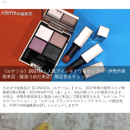
い。
FORTUNE編集部
《ルナソル》2021秋｜人気アイシャドウ＆リップの〈伊勢丹新
宿本店・阪急うめだ本店〉限定色をチェック
カネボウ化粧品の【LUNASOL（ルナソル）】から、2021年秋の新作コスメ情
報第2弾が到着！2021年9月17日（金）より、6点の秋コスメが発売されます。
今回は、伊勢丹新宿本店と阪急うめだ本店にて限定発売される『ルナソル アイ
カラーレーション』と『ルナソル プランプメロウリップス サテン』の限定色
を、FORTUNE編集部が詳しくレビューします♡
夢咲のぞみ