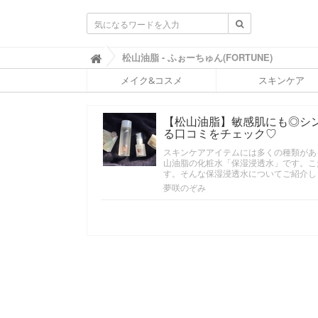
ふ
松山油脂 - ふぉーちゅん(FORTUNE)

ぉ
メイク&コスメ
スキンケア
ー
ち
ゅ
【松山油脂】敏感肌にも◎シ
ん
る口コミをチェック♡
(
F
スキンケアアイテムには多くの種類があ
O
山油脂の化粧水「保湿浸透水」です。こ
R
す。そんな保湿浸透水についてご紹介し
T
夢咲のぞみ
U
N
E
)