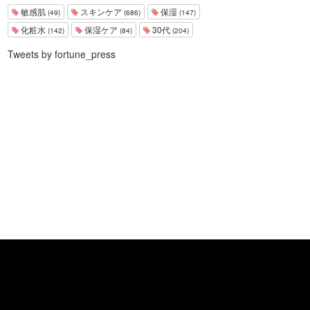
敏感肌
スキンケア
保湿
(49)
(686)
(147)
化粧水
保湿ケア
30代
(142)
(84)
(204)
Tweets by fortune_press