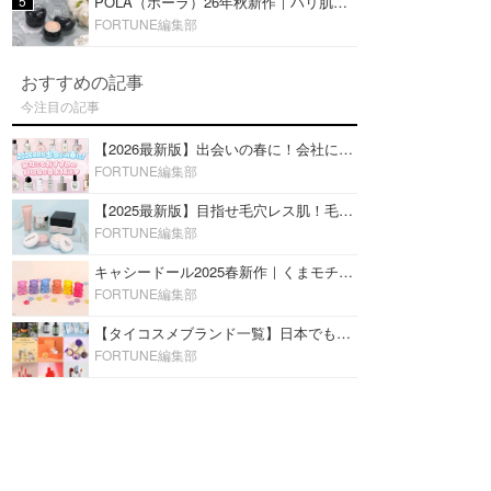
5
POLA（ポーラ）26年秋新作｜ハリ肌を叶える『B.A デイ プランプ ファンデーション』を口コミ
FORTUNE編集部
おすすめの記事
今注目の記事
【2026最新版】出会いの春に！会社にもおすすめの好印象な香水14選♡ビジネスの場での香水マナーも
FORTUNE編集部
【2025最新版】目指せ毛穴レス肌！毛穴を埋めて隠す「おすすめ部分用下地＆プライマー」ランキング♡
FORTUNE編集部
キャシードール2025春新作｜くまモチーフのミニリップ「シャイニーベア リップモイスト」をレビュー♡
FORTUNE編集部
【タイコスメブランド一覧】日本でも人気沸騰中の“タイコスメ”ブランド20選！
FORTUNE編集部