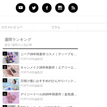
コスメレビュー
コラム
週間ランキング
最近1週間の人気記事
1
ニベア26年秋新作コスメ｜ディープモイスチャーリップの美容液タイプや2in1ボディクリームスクラブも
FORTUNE編集部
2
キャンメイク26年秋新作｜エアリーエクステンションライナー＆カールスナイパーマスカラ新色をレビュー
FORTUNE編集部
3
日焼け後におすすめのひんやりパック14選｜暑い夏にぴったりな冷凍／鎮静／うるおいチャージマスクを紹介
FORTUNE編集部
4
デイジードール2026年秋新作｜血色感が可愛い♡『パウダー ブラッシュ ブルーム』新3色をレビュー
FORTUNE編集部