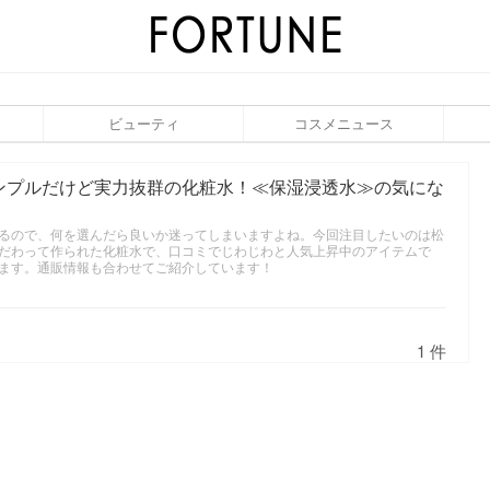
ビューティ
コスメニュース
ンプルだけど実力抜群の化粧水！≪保湿浸透水≫の気にな
るので、何を選んだら良いか迷ってしまいますよね。今回注目したいのは松
だわって作られた化粧水で、口コミでじわじわと人気上昇中のアイテムで
ます。通販情報も合わせてご紹介しています！
1 件