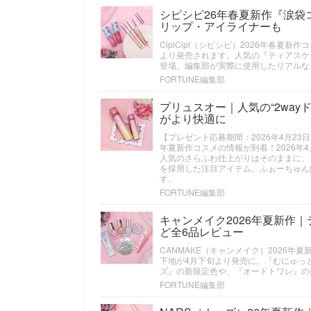
シピシピ26年春夏新作『涙
リップ・アイライナーも
CipiCipi（シピシピ）2026年春
より発売されます。人気の『ティアスケ
登場。編集部が実際に使用したリアルな
FORTUNE編集部
プリュスオー｜人気の“2wa
がより快適に
【プレゼント応募期間：2026年4月23日（木
年夏新作コスメの情報が到着！2026年4
人気のさらふわ仕上がりはそのままに、
を採用した注目アイテム。ふぉーちゅん
す。
FORTUNE編集部
キャンメイク2026年夏新作
ど全6品レビュー
CANMAKE（キャンメイク）2026
下地が4月下旬より発売に。『むにゅっ
ズ』の新限定色や、『オードトワレ』の
FORTUNE編集部