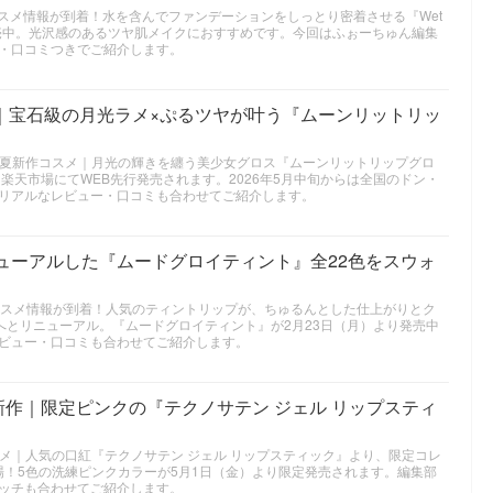
作コスメ情報が到着！水を含んでファンデーションをしっとり密着させる『Wet
発売中。光沢感のあるツヤ肌メイクにおすすめです。今回はふぉーちゅん編集
・口コミつきでご紹介します。
｜宝石級の月光ラメ×ぷるツヤが叶う『ムーンリットリッ
026年春夏新作コスメ｜月光の輝きを纏う美少女グロス『ムーンリットリップグロ
より楽天市場にてWEB先行発売されます。2026年5月中旬からは全国のドン・
リアルなレビュー・口コミも合わせてご紹介します。
ニューアルした『ムードグロイティント』全22色をスウォ
春新作コスメ情報が到着！人気のティントリップが、ちゅるんとした仕上がりとク
へとリニューアル。『ムードグロイティント』が2月23日（月）より発売中
ビュー・口コミも合わせてご紹介します。
年夏新作｜限定ピンクの『テクノサテン ジェル リップスティ
作コスメ｜人気の口紅『テクノサテン ジェル リップスティック』より、限定コレ
K」が登場！5色の洗練ピンクカラーが5月1日（金）より限定発売されます。編集部
ッチも合わせてご紹介します。