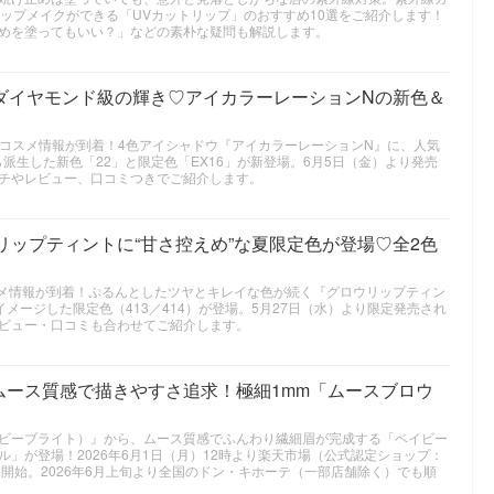
リップメイクができる「UVカットリップ」のおすすめ10選をご紹介します！
めを塗ってもいい？」などの素朴な疑問も解説します。
ダイヤモンド級の輝き♡アイカラーレーションNの新色＆
夏新作コスメ情報が到着！4色アイシャドウ『アイカラーレーションN』に、人気
ら派生した新色「22」と限定色「EX16」が新登場。6月5日（金）より発売
チやレビュー、口コミつきでご紹介します。
ウリップティントに“甘さ控えめ”な夏限定色が登場♡全2色
コスメ情報が到着！ぷるんとしたツヤとキレイな色が続く『グロウリップティン
イメージした限定色（413／414）が登場。5月27日（水）より限定発売され
ビュー・口コミも合わせてご紹介します。
ムース質感で描きやすさ追求！極細1mm「ムースブロウ
t（ベイビーブライト）』から、ムース質感でふんわり繊細眉が完成する「ベイビー
」が登場！2026年6月1日（月）12時より楽天市場（公式認定ショップ：
開始。2026年6月上旬より全国のドン・キホーテ（一部店舗除く）でも順