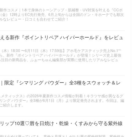
26年夏新作コスメ｜1本で身体のトーンアップ・肌補整・UV対策を叶える『CCボ
（金）12時よりEC先行発売、6月上旬からは全国のドン・キホーテでも順次
ルなレビュー・口コミも合わせてご紹介！
叶える新作『ポイントリペア ハイパーホールド』をレビュ
木）18:00 〜6月11日（木）17:59迄】アホ毛ケアスティック売上No.1*¹
ー）から、新作『ポイントリペア ハイパーホールド』が登場！シリーズ史上最強
える注目の新商品を、ふぉーちゅん編集部が実際に使用したリアルなレビュ
スメ｜限定『シマリング パウダー』全3種をスウォッチ＆レ
 スイ コスメティックス）の2026年夏新作コスメ情報が到着！キラツヤ感が異なるグ
リング パウダー』全3種が6月1日（月）より限定発売されます。今回は、編
ご紹介します。
トリップ10選♡唇を日焼け・乾燥・くすみから守る紫外線
焼け止めは塗っていても、意外と見落としがちな唇の紫外線対策。紫外線カ