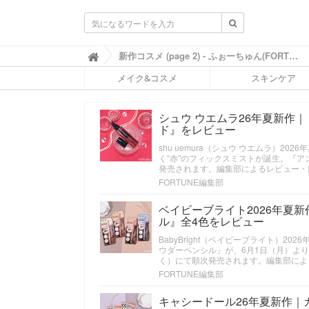
ふ
新作コスメ (page 2) - ふぉーちゅん(FORTUNE)

ぉ
メイク&コスメ
スキンケア
ー
ち
ゅ
シュウ ウエムラ26年夏新作｜
ん
ド』をレビュー
(
F
shu uemura（シュウ ウエムラ）
O
く“赤”のフィックスミストが誕生。『ア
R
発売されます。編集部によるレビュー・
T
FORTUNE編集部
U
N
ベイビーブライト2026年夏
E
ル』全4色をレビュー
)
BabyBright（ベイビーブライト）
ウダーペンシル』が、6月1日（月）よ
く）にて順次発売されます。編集部によ
FORTUNE編集部
キャシードール26年夏新作｜