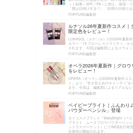
ット効果＜SPF／PA＞に加え、保湿・
「唇は日焼けする？」「顔用の日焼け止
FORTUNE編集部
ルナソル26年夏新作コスメ｜
限定色をレビュー！
LUNASOL（ルナソル）の2026年
カラー「15 フローレスクラリティ」か
されます。今回は編集部によるスウォッ
FORTUNE編集部
オペラ2026年夏新作｜グロ
をレビュー！
OPERA（オペラ）の2026年夏新作
ト』より、“甘さ控えめのキャンディ”を
ます。今回は、編集部によるリアルなレ
FORTUNE編集部
ベイビーブライト｜ふんわり
パウダーペンシル」登場
タイコスメブランド『BabyBrigh
ブライト ムースブロウパウダーペンシル
シトラスマーケット）にてWEB先行発売
次発売が開始されます。