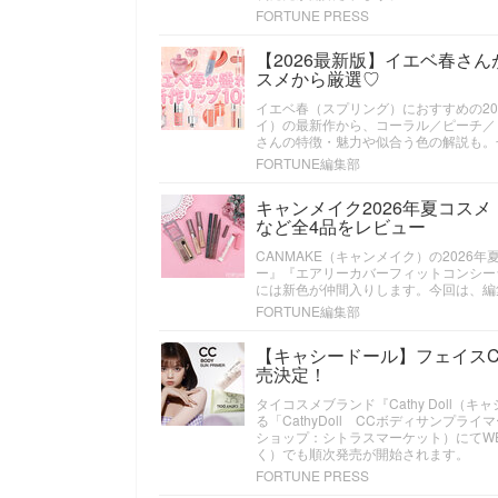
FORTUNE PRESS
【2026最新版】イエベ春さ
スメから厳選♡
イエベ春（スプリング）におすすめの20
イ）の最新作から、コーラル／ピーチ／
さんの特徴・魅力や似合う色の解説も。
FORTUNE編集部
キャンメイク2026年夏コス
など全4品をレビュー
CANMAKE（キャンメイク）の202
ー』『エアリーカバーフィットコンシー
には新色が仲間入りします。今回は、編
FORTUNE編集部
【キャシードール】フェイスC
売決定！
タイコスメブランド『Cathy Doll
る「CathyDoll CCボディサンプラ
ショップ：シトラスマーケット）にてWE
く）でも順次発売が開始されます。
FORTUNE PRESS