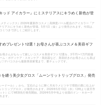
リキッド アイカラー』にミステリアスにキラめく新色が登
 スイ コスメティックス）2026年夏新作コスメ｜高輝度パール配合のアイカラー『ア
ステリアスにキラめく新色が登場。5月1日（金）より発売されます。今回は、
コミつきで詳しくご紹介します。
すすめプレゼント12選！お母さんが喜ぶコスメ＆美容ギフ
お母さんがもらって嬉しいコスメ＆美容ギフト12選を、3千円〜1万円前後
ーム・ボディケア・スキンケア・美顔器など、美容好きのお母さんにも喜ば
した♡デパコスから最新美容家電まで、要チェックです。
きを纏う美少女グロス「ムーンリットリップグロス」発売
（キャシードール）』から、宝石のように輝く月光ラメとツヤで理想の唇に仕上が
ンリットリップグロス」が発売されます。2026年5月13日（水）12時より楽天市
ト）にてWEB先行発売開始。2026年5月中旬より全国のドン・キホーテ
れます。