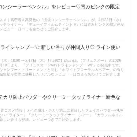
袋コンシーラーペンシル』をレビュー♡青みピンクの限定
夏新作コスメ｜高密着＆高発色の『涙袋コンシーラーペンシル』が、4月22日（水）
ッチライナー』『デューイフィルムティント R』には青みピンクの限定色が
レビュー・口コミも合わせてご紹介します。
yドライシャンプー”に新しい香りが仲間入り♡ ライン使い
）18:00 〜5月7日（木）17:59迄】plus eau（プリュスオー） の2026
月10日より、『プリュスオー 2wayドライシャンプー WP』が発売中です。
シャンプー・トリートメントと同じ「ホワイトフローラル＆ペアー」の香り
編集部が実際に使用したリアルなレビュー・口コミもあわせてご紹介しま
｜テカリ防止パウダーやクリーミータッチライナー新色な
年夏新作コスメ情報｜メイク崩れ・テカリ防止に着目したフェイスパウダーやUV
とハイライター』『クリーミータッチライナー シアー』『カラフルネイル
新しい香りも登場。レビューつきでご紹介します。