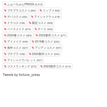
ふぉーちゅんPRESS
(3,312)
プチプラコスメ
リップ
(1,664)
(1,552)
デパコス
アイシャドウ
(1,253)
(1,218)
ドラコス
限定コスメ
(726)
(509)
ベースメイク
チーク
(574)
(435)
2020春コスメ
2022新作コスメ
(283)
(277)
アイメイク
2019春コスメ
(446)
(242)
海外コスメ
アジアンコスメ
(327)
(307)
プチプラ
2020新作コスメ
(708)
(243)
アイシャドウパレット
(307)
コスメランキング
2023新作コスメ
(273)
(214)
Tweets by fortune_press