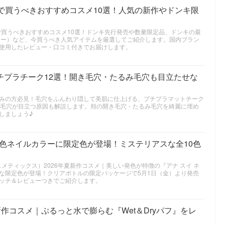
テで買うべきおすすめコスメ10選！人気の新作やドンキ限
で買うべきおすすめコスメ10選！ドンキ先行発売や数量限定品、ドンキの最
ニュー）など、今買うべき人気アイテムを厳選してご紹介します。国内ブラン
使用したレビュー・口コミ付きでお届けします。
チプラチーク12選！開き毛穴・たるみ毛穴も目立たせな
みの方必見！毛穴をふんわり隠して美肌に仕上げる、プチプラマットチーク
で毛穴が目立つ原因も解説します。頬の開き毛穴・たるみ毛穴を綺麗に埋め
しましょう♪
美発色ネイルカラーに限定色が登場！ミステリアスな全10色
スイ コスメティックス）2026年夏新作コスメ｜美しい発色が特徴の『アナ スイ ネ
な限定色が登場！クリアボトルの限定パッケージで5月1日（金）より発売
ッチ＆レビューつきでご紹介します。
夏新作コスメ｜ぷるっと水で膨らむ『Wet＆Dryパフ』をレ