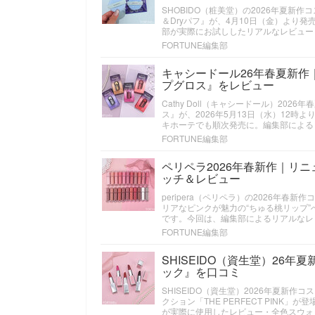
SHOBIDO（粧美堂）の2026年夏新
＆Dryパフ』が、4月10日（金）より
部が実際にお試ししたリアルなレビュー
FORTUNE編集部
キャシードール26年春夏新作
プグロス』をレビュー
Cathy Doll（キャシードール）2
ス』が、2026年5月13日（水）12時
キホーテでも順次発売に。編集部による
FORTUNE編集部
ペリペラ2026年春新作｜リ
ッチ＆レビュー
peripera（ペリペラ）の2026年
リアなピンクが魅力の“ちゅる桃リップ”
です。今回は、編集部によるリアルなレ
FORTUNE編集部
SHISEIDO（資生堂）26
ック』を口コミ
SHISEIDO（資生堂）2026年夏新
クション「THE PERFECT PIN
が実際に使用したレビュー・全色スウォ