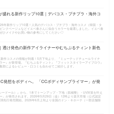
んが盛れる新作リップ10選｜デパコス・プチプラ・海外コ
26年新作リップ10選！人気のデパコス・プチプラ・海外コスメ（韓国・タ
ピンクベージュなどイエベ春さんに似合うカラーを厳選しました。イエベ春
ぜひメイクやお買い物の参考にしてください♡
メ｜透け発色の新作アイライナーやむちぷるティント新色
6年夏新作コスメの情報が到着！5月下旬より、『ミューテッドチュールライナ
ラー』が新登場。『むちぷるティント』『フィットスタイラーアイブロウ』
集部によるレビュー・口コミも合わせてご紹介します。
C発想をボディへ。 「CCボディサンプライマー」が発
（キャシードール）』から、1本でトーンアップ・下地（肌補整）・UV対策を叶え
イマー」が発売されます。2026年5月29日（金）12時より楽天市場（公式認定
B先行発売開始。2026年6月上旬より全国のドン・キホーテ（一部店舗除