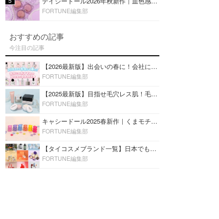
5
デイジードール2026年秋新作｜血色感が可愛い♡『パウダー ブラッシュ ブルーム』新3色をレビュー
FORTUNE編集部
おすすめの記事
今注目の記事
【2026最新版】出会いの春に！会社にもおすすめの好印象な香水14選♡ビジネスの場での香水マナーも
FORTUNE編集部
【2025最新版】目指せ毛穴レス肌！毛穴を埋めて隠す「おすすめ部分用下地＆プライマー」ランキング♡
FORTUNE編集部
キャシードール2025春新作｜くまモチーフのミニリップ「シャイニーベア リップモイスト」をレビュー♡
FORTUNE編集部
【タイコスメブランド一覧】日本でも人気沸騰中の“タイコスメ”ブランド20選！
FORTUNE編集部