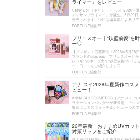
ライマー』をレビュー
Cathy Doll（キャシードール）20
ディサンプライマー』が誕生。5月29日
発売されます。今回は編集部によるリア
FORTUNE編集部
プリュスオー｜“鉄壁前髪”を
ー♡
【プレゼント応募期間：2026年5月28日（
ブランドのplus eau（プリュスオ
レベル*²のキープ力で“鉄壁前髪”を叶
ー・口コミをご紹介します♡
FORTUNE編集部
アナ スイ2026年夏新作コ
ビュー！
ANNA SUI COSMETICS（アナ
ラデーションパウダーが新登場。『シマ
集部によるスウォッチ＆レビューつきで
FORTUNE編集部
26年最新｜おすすめUVカッ
対策リップをご紹介
唇の日焼け対策は大丈夫？顔や身体の日