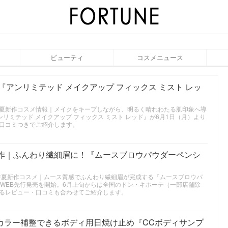
ビューティ
コスメニュース
『アンリミテッド メイクアップ フィックス ミスト レッ
2026年夏新作コスメ情報｜メイクをキープしながら、明るく晴れわたる肌印象へ導
ンリミテッド メイクアップ フィックス ミスト レッド』が6月1日（月）より
口コミつきでご紹介します。
新作｜ふんわり繊細眉に！『ムースブロウパウダーペンシ
2026年夏新作コスメ｜ムース質感でふんわり繊細眉が完成する『ムースブロウパ
りWEB先⾏発売を開始。6月上旬からは全国のドン・キホーテ（一部店舗除
るレビュー・口コミも合わせてご紹介します。
カラー補整できるボディ用日焼け止め『CCボディサンプ