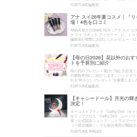
FORTUNE編集部
アナ スイ26年夏コスメ｜『
場！4色を口コミ
ANNA SUI COSMETICS（アナ
ナ スイ リキッド アイカラー』に、ミ
編集部が実際にお試ししたレビュー・口
FORTUNE編集部
【母の日2026】花以外のお
トを予算別に紹介
母の日のプレゼント選びに悩む方必見！
の価格帯別にご紹介します。ハンドクリ
れる“外さないプレゼント”を厳選しま
FORTUNE編集部
【キャシードール】月光の輝
決定！
タイコスメブランド『Cathy Doll
るリップグロス「Cathy Doll ムー
場（公式認定ショップ：シトラスマーケッ
（一部店舗除く）でも順次発売が開始さ
FORTUNE PRESS