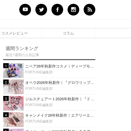
コスメレビュー
コラム
週間ランキング
最近1週間の人気記事
1
ニベア26年秋新作コスメ｜ディープモイスチャーリップの美容液タイプや2in1ボディクリームスクラブも
FORTUNE編集部
2
オペラ2026年秋新作｜『グロウリップティント』の新色・限定色はローズジャムカラー♡全4色をレビュー
FORTUNE編集部
3
ジルスチュアート2026年秋新作｜『ドレスドブルーム アイズ』新色や限定ハイライト・リップをレビュー
FORTUNE編集部
4
キャンメイク26年秋新作｜エアリーエクステンションライナー＆カールスナイパーマスカラ新色をレビュー
FORTUNE編集部