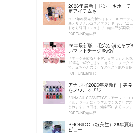
2026年最新｜ドン・キホー
定アイテムも
2026年春夏発売新作｜ドン・キホーテ
新オリジナルコスメブランドnyuu（
ドから韓国コスメまで、編集部が実際に
FORTUNE編集部
26年最新版｜毛穴が消えるプ
いマットチークを紹介
「チークを塗ると毛穴が目立つ」とお悩
12選をご紹介します。さらに、チーク
て、赤ちゃんのようなスベスベ肌を目指
FORTUNE編集部
アナ スイ2026年夏新作｜
をスウォッチ♡
ANNA SUI COSMETICS（アナ 
イルカラー』にカラフルでミステリアス
されます。今回は、編集部によるスウォ
FORTUNE編集部
SHOBIDO（粧美堂）26年
ビュー！