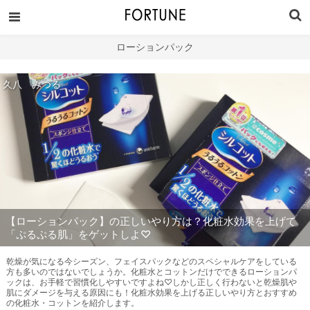
ローションパック
久八 みつる
【ローションパック】の正しいやり方は？化粧水効果を上げて
「ぷるぷる肌」をゲットしよ♡
乾燥が気になる今シーズン、フェイスパックなどのスペシャルケアをしている
方も多いのではないでしょうか。化粧水とコットンだけでできるローションパ
ックは、お手軽で習慣化しやすいですよね♡しかし正しく行わないと乾燥肌や
肌にダメージを与える原因にも！化粧水効果を上げる正しいやり方とおすすめ
の化粧水・コットンを紹介します。