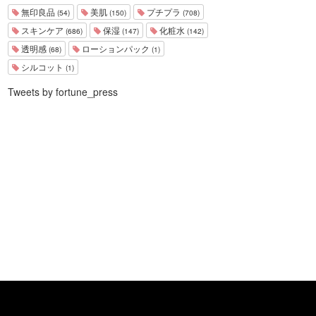
無印良品
美肌
プチプラ
(54)
(150)
(708)
スキンケア
保湿
化粧水
(686)
(147)
(142)
透明感
ローションパック
(68)
(1)
シルコット
(1)
Tweets by fortune_press