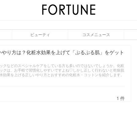
ビューティ
コスメニュース
いやり方は？化粧水効果を上げて「ぷるぷる肌」をゲット
ックなどのスペシャルケアをしている方も多いのではないでしょうか。化粧
ックは、お手軽で習慣化しやすいですよね♡しかし正しく行わないと乾燥肌
水効果を上げる正しいやり方とおすすめの化粧水・コットンを紹介します。
1 件