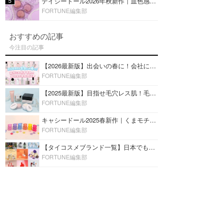
5
デイジードール2026年秋新作｜血色感が可愛い♡『パウダー ブラッシュ ブルーム』新3色をレビュー
FORTUNE編集部
おすすめの記事
今注目の記事
【2026最新版】出会いの春に！会社にもおすすめの好印象な香水14選♡ビジネスの場での香水マナーも
FORTUNE編集部
【2025最新版】目指せ毛穴レス肌！毛穴を埋めて隠す「おすすめ部分用下地＆プライマー」ランキング♡
FORTUNE編集部
キャシードール2025春新作｜くまモチーフのミニリップ「シャイニーベア リップモイスト」をレビュー♡
FORTUNE編集部
【タイコスメブランド一覧】日本でも人気沸騰中の“タイコスメ”ブランド20選！
FORTUNE編集部