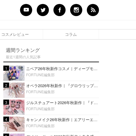
コスメレビュー
コラム
週間ランキング
最近1週間の人気記事
1
ニベア26年秋新作コスメ｜ディープモイスチャーリップの美容液タイプや2in1ボディクリームスクラブも
FORTUNE編集部
2
オペラ2026年秋新作｜『グロウリップティント』の新色・限定色はローズジャムカラー♡全4色をレビュー
FORTUNE編集部
3
ジルスチュアート2026年秋新作｜『ドレスドブルーム アイズ』新色や限定ハイライト・リップをレビュー
FORTUNE編集部
4
キャンメイク26年秋新作｜エアリーエクステンションライナー＆カールスナイパーマスカラ新色をレビュー
FORTUNE編集部