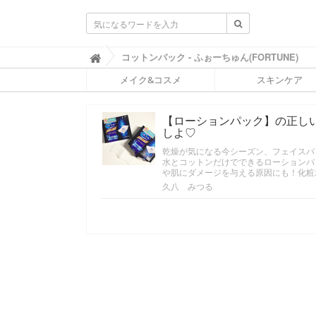
ふ
コットンパック - ふぉーちゅん(FORTUNE)

ぉ
メイク&コスメ
スキンケア
ー
ち
ゅ
【ローションパック】の正し
ん
しよ♡
(
F
乾燥が気になる今シーズン、フェイスパ
O
水とコットンだけでできるローションパ
R
や肌にダメージを与える原因にも！化粧
T
久八 みつる
U
N
E
)