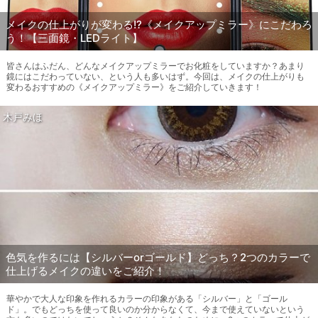
メイクの仕上がりが変わる!?《メイクアップミラー》にこだわろ
う！【三面鏡・LEDライト】
皆さんはふだん、どんなメイクアップミラーでお化粧をしていますか？あまり
鏡にはこだわっていない、という人も多いはず。今回は、メイクの仕上がりも
変わるおすすめの《メイクアップミラー》をご紹介していきます！
木戸みほ
色気を作るには【シルバーorゴールド】どっち？2つのカラーで
仕上げるメイクの違いをご紹介！
華やかで大人な印象を作れるカラーの印象がある「シルバー」と「ゴール
ド」。でもどっちを使って良いのか分からなくて、今まで使えていないという