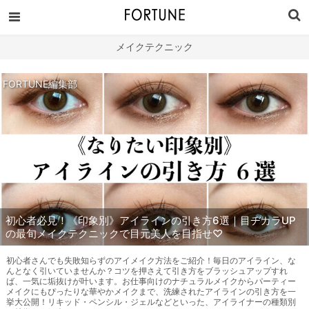
メイクテクニック
FORTUNE編集部
初心者必見！《印象別》アイラインの引き方6選｜目ヂカラUP
の最旬メイクテクニックで目元美人を目指せ♡
初心者さんでも失敗知らずのアイメイク方法をご紹介！毎日のアイライン、な
んとなく引いていませんか？コツを押さえて引き方をブラッシュアップすれ
ば、一気に垢抜けが叶います。お仕事向けのナチュラルメイクからパーティー
メイクにもぴったりな華やかメイクまで、洗練されたアイラインの引き方を一
挙大公開！リキッド・ペンシル・ジェルなどといった、アイライナーの種類別