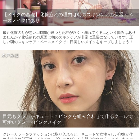
【メイクの基礎】化粧崩れの理由は朝のスキンケアの保湿・ベ
ースメイクにあり！
最近化粧のりが悪い…時間が経つと化粧が浮く・崩れてくる…という悩みはあり
ませんか？化粧崩れの原因は朝のスキンケアが非常に重要になっています。正
しい朝のスキンケア・ベースメイクで１日美しいメイクをキープしましょう！
木戸みほ
目元もグレーがキュート？ピンクを組み合わせて作るクールで
可愛いグレー×ピンクメイク
グレーカラーをファッションに取り入れると、キュートで女性らしい印象が作
れますよね♡実はメイクでも、グレーとピンクを組み合わせることで、キュー