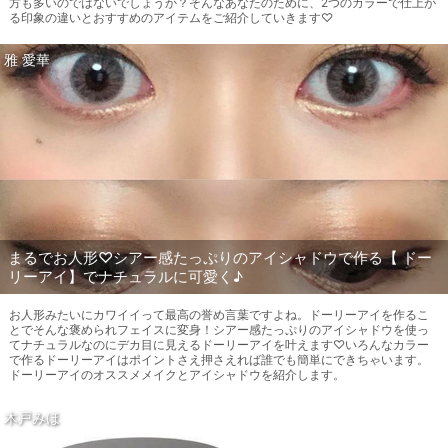
方も多いのではないでしょうか？そんなあなたのために、2つのカラーで仕上が
る印象の違いとおすすめのアイテムをご紹介していきます♡
雅 愛華
まるでお人形♡シアー感たっぷりのアイシャドウで作る【 ドー
リーアイ】でナチュラルに可愛く♪
お人形みたいにカワイイって最高の誉め言葉ですよね。ドーリーアイを作るこ
とでそんな褒められフェイスに変身！シアー感たっぷりのアイシャドウを使っ
てナチュラルなのにデカ目に見えるドーリーアイを叶えます♡いろんなカラー
で作るドーリーアイはポイントさえ押さえれば誰でも簡単にできちゃいます。
ドーリーアイのオススメメイクとアイシャドウを紹介します。
木戸みほ