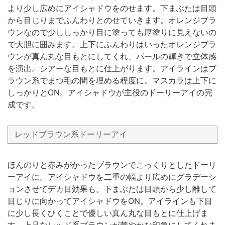
より少し広めにアイシャドウをのせます。下まぶたは目頭
から目じりまでふんわりとのせていきます。オレンジブラ
ウンなので少ししっかり目に塗っても厚塗りに見えないの
で大胆に囲みます。上下にふんわりはいったオレンジブラ
ウンが真ん丸な目もとにしてくれ、パールの輝きで立体感
を演出。シアーな目もとに仕上がります。アイラインはブ
ラウン系でまつ毛の間を埋める程度に。マスカラは上下に
しっかりとON。アイシャドウが主役のドーリーアイの完
成です。
レッドブラウン系ドーリーアイ
ほんのりと赤みがかったブラウンでこっくりとしたドーリ
ーアイに。アイシャドウを二重の幅より広めにグラデーシ
ョンさせてデカ目効果も。下まぶたは目頭から少し離して
目じりに向かってアイシャドウをON。アイラインも下目
に少し長くひくことで優しい真ん丸な目もとに仕上げま
す。上品なレッド系ブラウンが華やかな印象にしてくれま