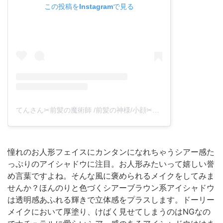
この投稿をInstagramで見る
てんさん✂︎前髪の魔術師 /前髪の神様/小顔✂︎ミディアム(@tenhouo)がシェアした投稿
憧れのお人形フェイスにカンタンになれちゃうシアー感た
っぷりのアイシャドウに注目。お人形みたいって嬉しい誉
め言葉ですよね。そんな風に褒められるメイクをしてみま
せんか？ほんのりと色づくシアーブラウン系アイシャドウ
は透明感あふれる輝きで立体感をプラスします。ドーリー
メイクにおいて厚塗り、けばく見せてしまうのはNGなの