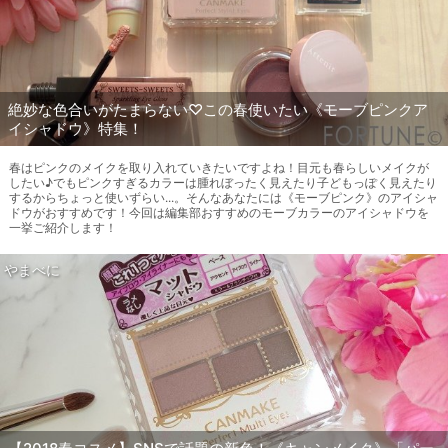
絶妙な色合いがたまらない♡この春使いたい《モーブピンクア
イシャドウ》特集！
春はピンクのメイクを取り入れていきたいですよね！目元も春らしいメイクが
したい♪でもピンクすぎるカラーは腫れぼったく見えたり子どもっぽく見えたり
するからちょっと使いずらい...。そんなあなたには《モーブピンク》のアイシャ
ドウがおすすめです！今回は編集部おすすめのモーブカラーのアイシャドウを
一挙ご紹介します！
やまべに