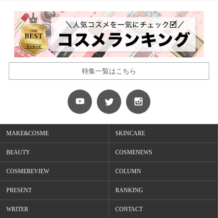
特集一覧はこちら
MAKE&COSME
SKINCARE
BEAUTY
COSMENEWS
COSMEREVIEW
COLUMN
PRESENT
RANKING
WRITER
CONTACT