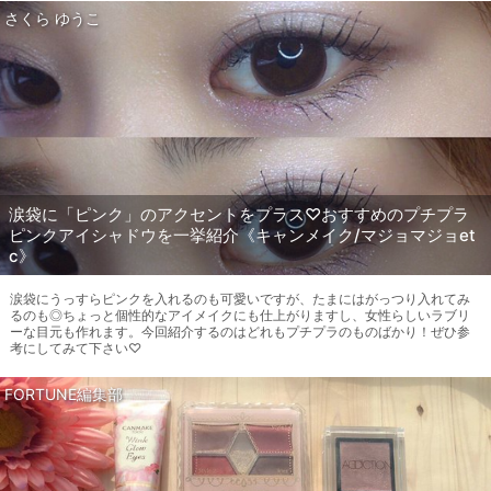
さくら ゆうこ
涙袋に「ピンク」のアクセントをプラス♡おすすめのプチプラ
ピンクアイシャドウを一挙紹介《キャンメイク/マジョマジョet
c》
涙袋にうっすらピンクを入れるのも可愛いですが、たまにはがっつり入れてみ
るのも◎ちょっと個性的なアイメイクにも仕上がりますし、女性らしいラブリ
ーな目元も作れます。今回紹介するのはどれもプチプラのものばかり！ぜひ参
考にしてみて下さい♡
FORTUNE編集部