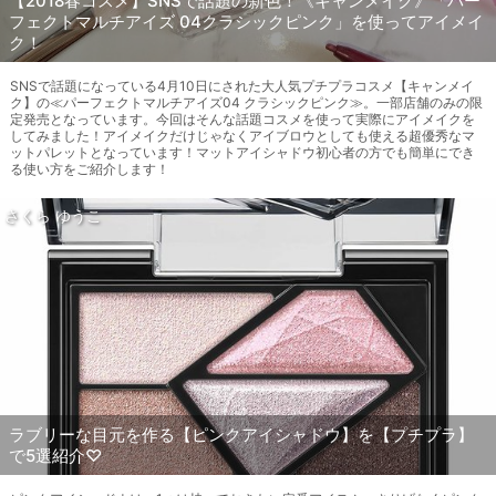
【2018春コスメ】SNSで話題の新色！《キャンメイク》「パー
フェクトマルチアイズ 04クラシックピンク」を使ってアイメイ
ク！
SNSで話題になっている4月10日にされた大人気プチプラコスメ【キャンメイ
ク】の≪パーフェクトマルチアイズ04 クラシックピンク≫。一部店舗のみの限
定発売となっています。今回はそんな話題コスメを使って実際にアイメイクを
してみました！アイメイクだけじゃなくアイブロウとしても使える超優秀なマ
ットパレットとなっています！マットアイシャドウ初心者の方でも簡単にでき
る使い方をご紹介します！
さくら ゆうこ
ラブリーな目元を作る【ピンクアイシャドウ】を【プチプラ】
で5選紹介♡