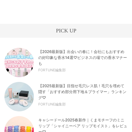
PICK UP
【2026最新版】出会いの春に！会社にもおすすめ
の好印象な香水14選♡ビジネスの場での香水マナー
も
FORTUNE編集部
【2025最新版】目指せ毛穴レス肌！毛穴を埋めて
隠す「おすすめ部分用下地＆プライマー」ランキン
グ♡
FORTUNE編集部
キャシードール2025春新作｜くまモチーフのミニ
リップ「シャイニーベア リップモイスト」をレビュ
ー♡