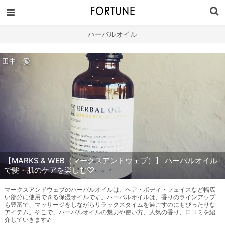
ハーバルオイル
田中 愛
【MARKS & WEB（マークスアンドウェブ）】 ハーバルオイル
で髪・肌のケアを楽しむ♡
マークスアンドウェブのハーバルオイルは、ヘア・ボディ・フェイスなど幅広
い部分に使用できる保湿オイルです。ハーバルオイルは、香りのラインアップ
も豊富で、マッサージをしながらリラックスタイムを過ごすのにもぴったりな
アイテム。そこで、ハーバルオイルの魅力や使い方、人気の香り、口コミを紹
介していきます♪