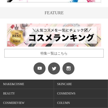
FEATURE
特集一覧はこちら
MAKE&COSME
SKINCARE
BEAUTY
COSMENEWS
COSMEREVIEW
COLUMN