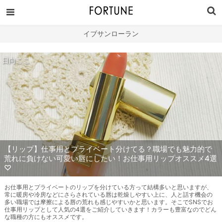
イブサンローラン
日向ここ
【リップ】仕事用とプライベート分けてる？職場でも魅力的で
荒れに負けない可愛い唇にしたい！お仕事用リップオススメ4選
♡
お仕事用とプライベートのリップを分けている方って結構多いと思いますが、
常に暖房や冷房などにさらされている唇は乾燥しやすい上に、人と話す機会の
多い職場では摩擦による唇の荒れも感じやすいかと思います。そこでSNSでお
仕事用リップとして人気の4選をご紹介していきます！カラーも豊富なのでどん
な職種の方にもオススメです。