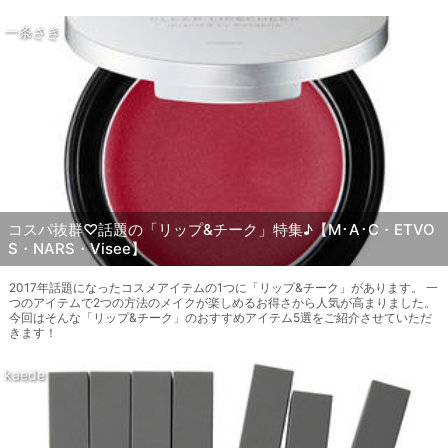
一条さき
コスパ抜群♡話題の「リップ&チーク」特集♪【M･A･C・ETVO
S・NARS・Visee】
2017年話題になったコスメアイテムの1つに「リップ&チーク」があります。 一
つのアイテムで2つの方法のメイクが楽しめるお得さから人気が高まりました。
今回はそんな「リップ&チーク」のおすすめアイテム5選をご紹介させていただ
きます！
kaede