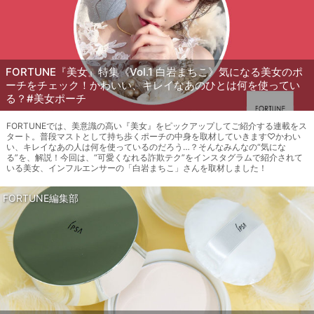
FORTUNE『美女』特集《Vol.1 白岩まちこ》気になる美女のポ
ーチをチェック！かわいい、キレイなあのひとは何を使ってい
る？#美女ポーチ
FORTUNEでは、美意識の高い『美女』をピックアップしてご紹介する連載をス
タート。普段マストとして持ち歩くポーチの中身を取材していきます♡かわい
い、キレイなあの人は何を使っているのだろう…？そんなみんなの“気にな
る”を、解説！今回は、“可愛くなれる詐欺テク”をインスタグラムで紹介されて
いる美女、インフルエンサーの「白岩まちこ」さんを取材しました！
FORTUNE編集部