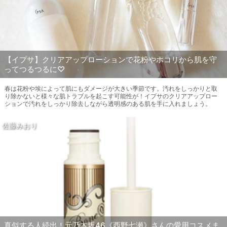
【イプサ】クリアアップローションで花粉やホコリから肌を守
ってつるつるに♡
春は花粉や埃によって肌にもダメージが大きい季節です。汚れをしっかりと取
り除かないと様々な肌トラブルを起こす可能性が！イプサのクリアアップロー
ションで汚れをしっかり除去しながら透明感のある肌を手に入れましょう。
佐藤みおり
真似する人続出！元乃木坂46《西野七瀬》さんの愛用コスメま