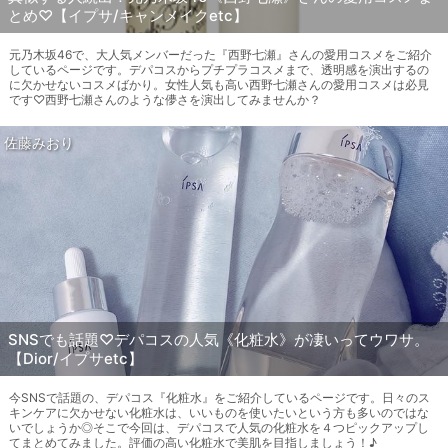
とめ♡【イプサ/キャンメイクetc】
元乃木坂46で、大人気メンバーだった『西野七瀬』さんの愛用コスメをご紹介
しているページです。デパコスからプチプラコスメまで、透明感を演出するの
に欠かせないコスメばかり。女性人気も高い西野七瀬さんの愛用コスメは必見
です♡西野七瀬さんのような儚さを演出してみませんか？
佐藤みおり
SNSでも話題♡デパコスの人気《化粧水》が凄いってウワサ。
【Dior/イプサetc】
今SNSで話題の、デパコス『化粧水』をご紹介しているページです。日々のス
キンケアに欠かせない化粧水は、いいものを使いたいという方も多いのではな
いでしょうか◎そこで今回は、デパコスで人気の化粧水を４つピックアップし
てまとめてみました。評価の高い化粧水で美肌を目指しましょう！♪