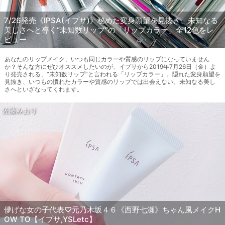
7/26発売《IPSA(イプサ)》秘めた変身願望を見抜き、未知なる
美しさへと導く“未知数リップ”の「リップカラー」全12色をレ
ビュー
あなたのリップメイク、いつも同じカラーや質感のリップになっていません
か？そんな方にぜひオススメしたいのが、イプサから2019年7月26日（金）よ
り発売される、“未知数リップ”と言われる「リップカラー」。隠れた変身願望を
見抜き、いつもの慣れたカラーや質感のリップでは出会えない、未知なる美し
さへといざなってくれます。
佐藤みおり
儚げな女の子代表♡元乃木坂４６《西野七瀬》ちゃん風メイクH
OW TO【イプサ,YSLetc】