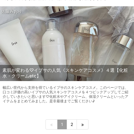
佐藤みおり
素肌が変わる♡イプサの人気《スキンケアコスメ》４選【化粧
水・クリームetc】
幅広い世代から支持を得ているイプサのスキンケアコスメ。このページでは、
口コミ評価の高いイプサの人気スキンケアコスメを４つピックアップしてご紹
介していきたいと思います♡化粧水やアイクリーム、保湿クリームといったア
イテムをまとめてみました。是非最後までご覧ください♪
1
2