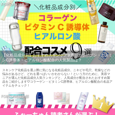
FORTUNE編集部
【化粧品成分別】おすすめスキンケア9選｜コラーゲン・ビタミ
ンC誘導体・ヒアルロン酸配合の人気製品は？
スキンケア化粧品を選ぶ際に気になる化粧品成分。ニキビや毛穴、乾燥などの
悩みがあるけど、どれを選べばいいかわからない！という方のために、美容マ
ニアが選んだ化粧品成分人気ランキングと、人気成分が配合されたおすすめ製
品をご紹介します♡コラーゲン・ビタミンC誘導体、ヒアルロン酸配合の名品ア
イテムをチェック！
FORTUNE編集部