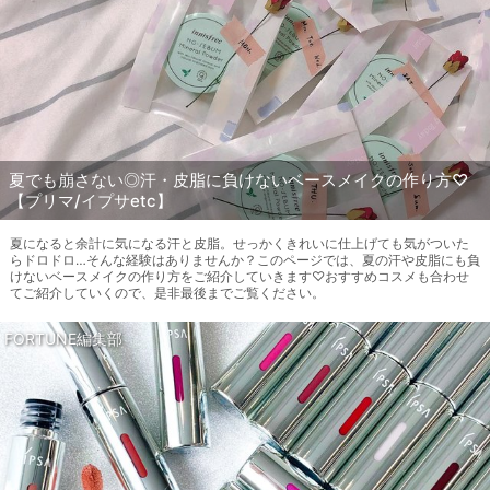
夏でも崩さない◎汗・皮脂に負けないベースメイクの作り方♡
【プリマ/イプサetc】
夏になると余計に気になる汗と皮脂。せっかくきれいに仕上げても気がついた
らドロドロ…そんな経験はありませんか？このページでは、夏の汗や皮脂にも負
けないベースメイクの作り方をご紹介していきます♡おすすめコスメも合わせ
てご紹介していくので、是非最後までご覧ください。
FORTUNE編集部