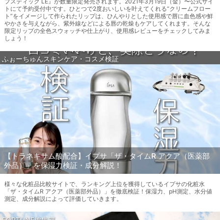
プスティック LE』が数量限定発売されます。2021年3月19日（金）〜公式サイ
トにて予約受付中です。ひとつで2度おいしいを叶えてくれる“クリームフロー
ト”をイメージして作られたリップは、ひんやりとした使用感で唇に血色感や鮮
やかさを与えながら、紫外線などによる唇の乾燥もケアしてくれます。そんな
限定リップの全色スウォッチや仕上がり、使用感レビューをチェックしてみま
しょう！
ふぉーちゅんスキンケア・コスメ検証
【トラネキサム酸配合】イプサ「ザ・タイムR アクア（医薬部
外品）」を保湿力検証・成分解説！
様々な化粧品比較サイトで、ランキング上位を獲得しているイプサの化粧水
「ザ・タイムR アクア（医薬部外品）」を徹底検証！保湿力、pH測定、水分値
測定、成分解説によって評価していきます。
FORTUNE編集部