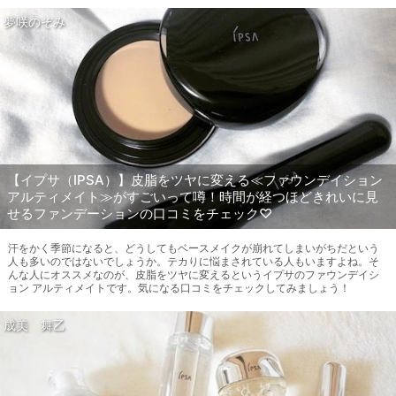
夢咲のぞみ
【イプサ（IPSA）】皮脂をツヤに変える≪ファウンデイション
アルティメイト≫がすごいって噂！時間が経つほどきれいに見
せるファンデーションの口コミをチェック♡
汗をかく季節になると、どうしてもベースメイクが崩れてしまいがちだという
人も多いのではないでしょうか。テカりに悩まされている人もいますよね。そ
んな人にオススメなのが、皮脂をツヤに変えるというイプサのファウンデイシ
ョン アルティメイトです。気になる口コミをチェックしてみましょう！
成美 舞乙