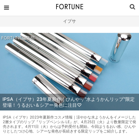
イプサ
FORTUNE編集部
IPSA（イプサ）23年夏新作｜ひんやり“水ようかんリップ”限定
登場！うるおい＆シアー発色に注目♡
IPSA（イプサ）2023年夏新作コスメ情報｜涼やかな水ようかんをイメージした
2層タイプのリップ『リップペンシル LE』が、4月25日（火）より数量限定で発
売されます。4月11日（火）からは予約受付も開始。今回はうるおい感、ひんや
りとしたつけ心地、シアーな発色が長続きする限定リップをご紹介します。