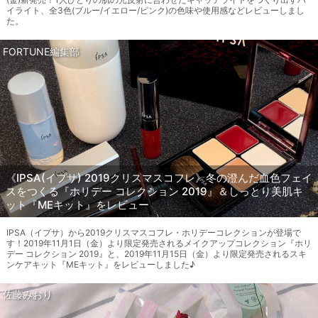
イライト、全3色(ブルー/イエロー/ピンク)の色味や使用感などレビューしまし
た。
FORTUNE編集部
《IPSA(イプサ) 2019クリスマスコフレ》冬の澄んだ血色フェイ
スをつくる『ホリデー コレクション 2019』＆しっとり美肌キ
ット『MEキット』をレビュー
IPSA（イプサ）から2019クリスマスコフレ・ホリデーコレクションが登場で
す！2019年11月1日（金）より限定発売されるメイクアップコレクション『ホリ
デー コレクション 2019』と、2019年11月15日（金）より限定発売されるスキ
ンケアキット『MEキット』をレビューしました♪
佐藤みおり