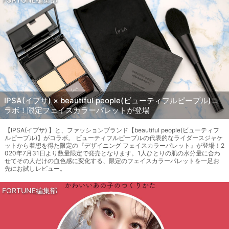
IPSA(イプサ) × beautiful people(ビューティフルピープル)コ
ラボ！限定フェイスカラーパレットが登場
【IPSA(イプサ) 】と、ファッションブランド【beautiful people(ビューティフ
ルピープル)】がコラボ。 ビューティフルピープルの代表的なライダースジャケ
ットから着想を得た限定の『デザイニング フェイスカラーパレット』が登場！2
020年7月31日より数量限定で発売となります。1人ひとりの肌の水分量に合わ
せてその人だけの血色感に変化する、限定のフェイスカラーパレットを一足お
先にお試しレビュー。
FORTUNE編集部