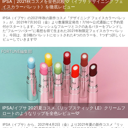
IPSA｜2021秋コスメを全色比較♡《イプサ デザイニング フェ
イスカラーパレット》を徹底レビュー
IPSA（イプサ）の2021年秋の新作コスメ『デザイニング フェイスカラーパレッ
ト』が、2021年7月30日（金）より数量限定発売！7/16〜公式通販にて予約受
付がスタートします。フレッシュなフルーツとコクのあるバターをブレンドし
た“フルーツバター”に着想を得て生まれた2021年秋限定フェイスカラーパレッ
ト。今回は、全3種のパレットにセットされた4つのカラーを、1つずつ詳しくレ
ビューしていきます♡
FORTUNE編集部
IPSA/イプサ 2021夏コスメ《リップスティック LE》クリームフ
ロートのようなリップを全色レビュー♡
IPSA（イプサ）から、2021年4月2日（金）より2021年夏の新作コスメ『リッ