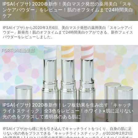
IPSA(イプサ) 2020春新作！美白マスク発想の薬用美白「スキ
ンケアパウダー」をレビュー！肌のオフタイムまで24時間美白
ケア
IPSA(イプサ) から2020年3月6日、美白マスク発想の薬用美白「スキンケアパ
ウダー」新発売！肌のオフタイムまで24時間美白ケアができる、新作フェイス
パウダーをレビューしました。
FORTUNE編集部
IPSA(イプサ) 2020春新作！レフ板効果を生み出す「キャッチ
ライトスティック」全3色をレビュー！ホワイト×肌に足りない
光の色をプラスして透明感のある肌に
IPSA(イプサ)から瞳に光を引き込んでキャッチライトをつくり、自身の肌に足
りない光の色をプラスできる「キャッチライトスティック」が2020年2月21日
(金)新発売！1人ひとりの肌の光反射に合わせたキャッチライトをつくり出すハ