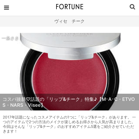
ヴィセ チーク
一条さき
コスパ抜群♡話題の「リップ&チーク」特集♪【M･A･C・ETVO
S・NARS・Visee】
2017年話題になったコスメアイテムの1つに「リップ&チーク」があります。 一
つのアイテムで2つの方法のメイクが楽しめるお得さから人気が高まりました。
今回はそんな「リップ&チーク」のおすすめアイテム5選をご紹介させていただ
きます！