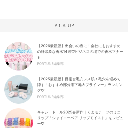
PICK UP
【2026最新版】出会いの春に！会社にもおすすめ
の好印象な香水14選♡ビジネスの場での香水マナー
も
FORTUNE編集部
【2025最新版】目指せ毛穴レス肌！毛穴を埋めて
隠す「おすすめ部分用下地＆プライマー」ランキン
グ♡
FORTUNE編集部
キャシードール2025春新作｜くまモチーフのミニ
リップ「シャイニーベア リップモイスト」をレビュ
ー♡