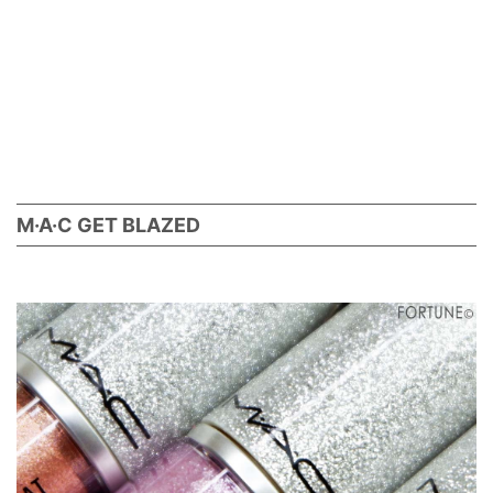
M·A·C GET BLAZED