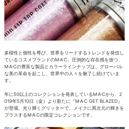
多様性と個性を尊び、世界をリードするトレンドを発信し
ているコスメブランドのM·A·C。圧倒的な存在感を放つ、
M·A·Cの豊富な製品とカラーラインナップは、グローバル
な美の革命を起こし、世界中の人々を魅了し続けていま
す。
年に50以上のコレクションを発表しているM·A·Cから、2
019年5月10日（金）より新たに『M·A·C GET BLAZED』
が登場。光り輝くグリッターで、メイクに異次元の輝きを
プラスするM·A·Cの限定コレクションです。