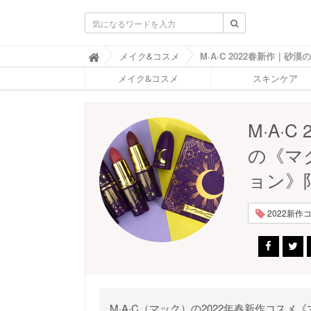
ふ
メイク&コスメ

ぉ
メイク&コスメ
スキンケア
ー
ち
ゅ
ん
M·A·
(
F
の《マ
O
R
ョン》
T
U
N
2022新作コス
E
)
M·A·C（マック）の2022年春新作コスメ