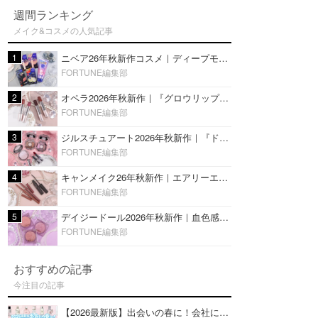
週間ランキング
メイク&コスメの人気記事
1
ニベア26年秋新作コスメ｜ディープモイスチャーリップの美容液タイプや2in1ボディクリームスクラブも
FORTUNE編集部
2
オペラ2026年秋新作｜『グロウリップティント』の新色・限定色はローズジャムカラー♡全4色をレビュー
FORTUNE編集部
3
ジルスチュアート2026年秋新作｜『ドレスドブルーム アイズ』新色や限定ハイライト・リップをレビュー
FORTUNE編集部
4
キャンメイク26年秋新作｜エアリーエクステンションライナー＆カールスナイパーマスカラ新色をレビュー
FORTUNE編集部
5
デイジードール2026年秋新作｜血色感が可愛い♡『パウダー ブラッシュ ブルーム』新3色をレビュー
FORTUNE編集部
おすすめの記事
今注目の記事
【2026最新版】出会いの春に！会社にもおすすめの好印象な香水14選♡ビジネスの場での香水マナーも