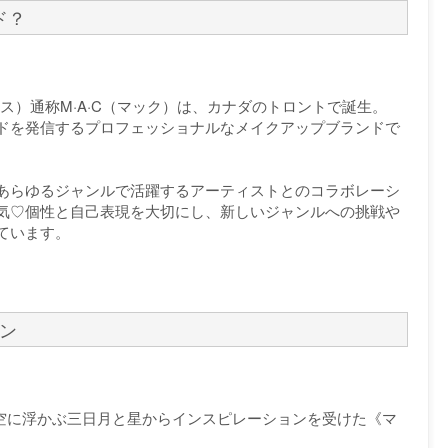
ド？
ックス）通称M·A·C（マック）は、カナダのトロントで誕生。
ドを発信するプロフェッショナルなメイクアップブランドで
あらゆるジャンルで活躍するアーティストとのコラボレーシ
気♡個性と自己表現を大切にし、新しいジャンルへの挑戦や
ています。
ン
夜空に浮かぶ三日月と星からインスピレーションを受けた《マ