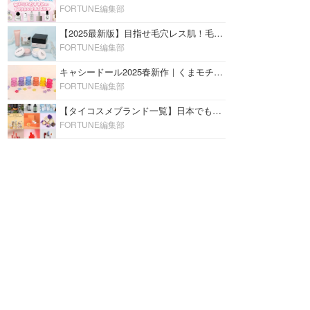
FORTUNE編集部
【2025最新版】目指せ毛穴レス肌！毛穴を埋めて隠す「おすすめ部分用下地＆プライマー」ランキング♡
FORTUNE編集部
キャシードール2025春新作｜くまモチーフのミニリップ「シャイニーベア リップモイスト」をレビュー♡
FORTUNE編集部
【タイコスメブランド一覧】日本でも人気沸騰中の“タイコスメ”ブランド20選！
FORTUNE編集部