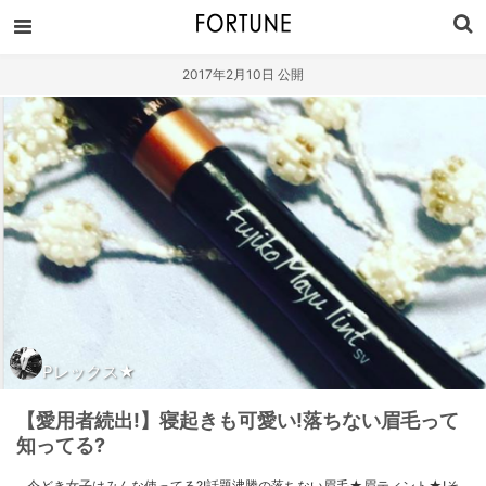
2017年2月10日 公開
Pレックス★
【愛用者続出!】寝起きも可愛い!落ちない眉毛って
知ってる?
今どき女子はみんな使ってる?!話題沸騰の落ちない眉毛★眉ティント★!そ