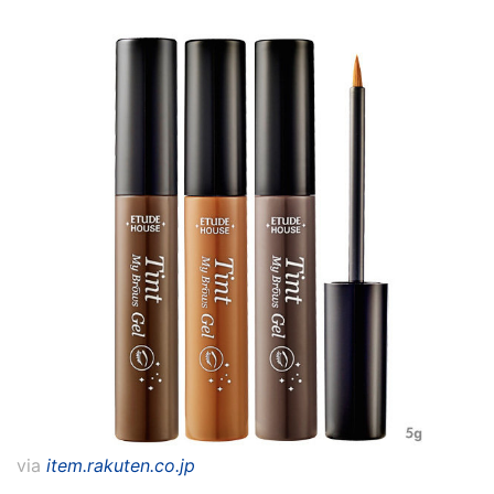
via
item.rakuten.co.jp