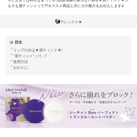
もそも眉ティントって??オススメ商品と共にその魅力をお伝えします♪
Pレックス★
目次
リップの次は★眉ティント★!
“眉ティント”って…?
使用方法
おわりに。