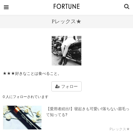
Pレックス★
★★★好きなことは食べること。
フォロー
0 人にフォローされています
【愛用者続出!】寝起きも可愛い!落ちない眉毛っ
て知ってる?
Pレックス★