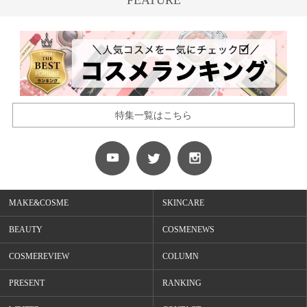
特集一覧はこちら
MAKE&COSME
SKINCARE
BEAUTY
COSMENEWS
COSMEREVIEW
COLUMN
PRESENT
RANKING