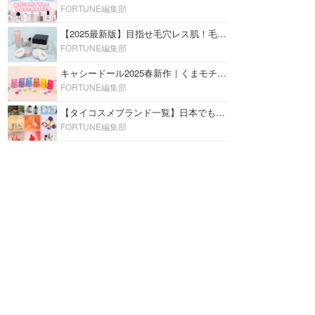
FORTUNE編集部
【2025最新版】目指せ毛穴レス肌！毛穴を埋めて隠す「おすすめ部分用下地＆プライマー」ランキング♡
FORTUNE編集部
キャシードール2025春新作｜くまモチーフのミニリップ「シャイニーベア リップモイスト」をレビュー♡
FORTUNE編集部
【タイコスメブランド一覧】日本でも人気沸騰中の“タイコスメ”ブランド20選！
FORTUNE編集部