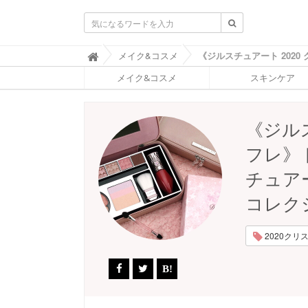
ふ
メイク&コスメ

ぉ
メイク&コスメ
スキンケア
ー
ち
ゅ
ん
《ジルス
(
F
フレ》
O
R
チュア
T
U
コレク
N
E
)
2020クリス