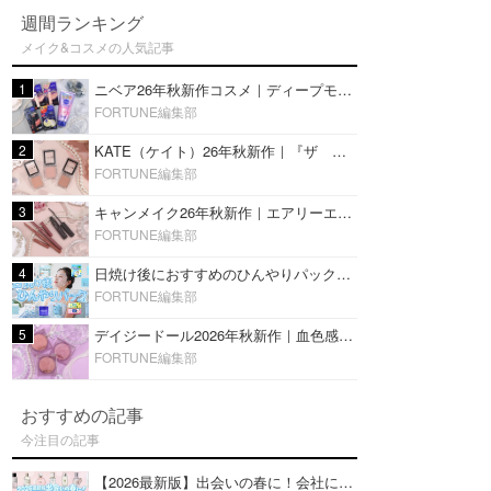
週間ランキング
メイク&コスメの人気記事
1
ニベア26年秋新作コスメ｜ディープモイスチャーリップの美容液タイプや2in1ボディクリームスクラブも
FORTUNE編集部
2
KATE（ケイト）26年秋新作｜『ザ アイカラー』に白みベージュ系淡色カラーが登場！新3色をレビュー
FORTUNE編集部
3
キャンメイク26年秋新作｜エアリーエクステンションライナー＆カールスナイパーマスカラ新色をレビュー
FORTUNE編集部
4
日焼け後におすすめのひんやりパック14選｜暑い夏にぴったりな冷凍／鎮静／うるおいチャージマスクを紹介
FORTUNE編集部
5
デイジードール2026年秋新作｜血色感が可愛い♡『パウダー ブラッシュ ブルーム』新3色をレビュー
FORTUNE編集部
おすすめの記事
今注目の記事
【2026最新版】出会いの春に！会社にもおすすめの好印象な香水14選♡ビジネスの場での香水マナーも