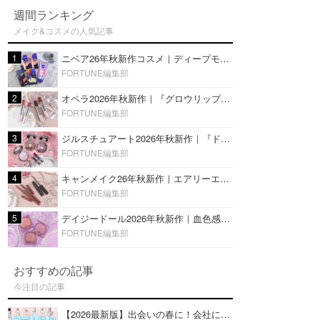
週間ランキング
メイク&コスメの人気記事
1
ニベア26年秋新作コスメ｜ディープモイスチャーリップの美容液タイプや2in1ボディクリームスクラブも
FORTUNE編集部
2
オペラ2026年秋新作｜『グロウリップティント』の新色・限定色はローズジャムカラー♡全4色をレビュー
FORTUNE編集部
3
ジルスチュアート2026年秋新作｜『ドレスドブルーム アイズ』新色や限定ハイライト・リップをレビュー
FORTUNE編集部
4
キャンメイク26年秋新作｜エアリーエクステンションライナー＆カールスナイパーマスカラ新色をレビュー
FORTUNE編集部
5
デイジードール2026年秋新作｜血色感が可愛い♡『パウダー ブラッシュ ブルーム』新3色をレビュー
FORTUNE編集部
おすすめの記事
今注目の記事
【2026最新版】出会いの春に！会社にもおすすめの好印象な香水14選♡ビジネスの場での香水マナーも