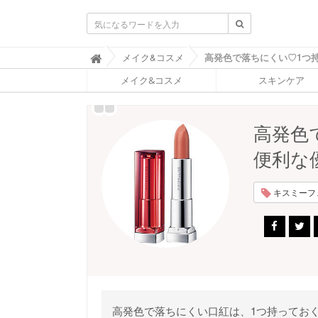
ふ
メイク&コスメ

ぉ
メイク&コスメ
スキンケア
ー
ち
ゅ
ん
高発色
(
F
便利な
O
R
T
キスミーフェ
U
N
E
)
高発色で落ちにくい口紅は、1つ持ってお