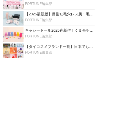
FORTUNE編集部
【2025最新版】目指せ毛穴レス肌！毛穴を埋めて隠す「おすすめ部分用下地＆プライマー」ランキング♡
FORTUNE編集部
キャシードール2025春新作｜くまモチーフのミニリップ「シャイニーベア リップモイスト」をレビュー♡
FORTUNE編集部
【タイコスメブランド一覧】日本でも人気沸騰中の“タイコスメ”ブランド20選！
FORTUNE編集部