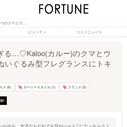
可愛すぎる…♡Kaloo(カルー)のクマとウサギのぬいぐるみ型フレグランスにトキメク♥ - ふぉーちゅん(FORTUNE)
ビューティ
コスメニュース
る…♡Kaloo(カルー)のクマとウ
ぬいぐるみ型フレグランスにトキ
メ (6)
ガーリースタイル (1)
フランス (5)
(カルー)から、女子ならだれでも目がハート♡になっちゃうよ