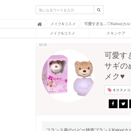
ふ
メイク&コスメ

ぉ
メイク&コスメ
スキンケア
ー
ち
ゅ
ん
可愛すぎ
(
F
サギの
O
R
メク♥
T
U
N
オススメコス
E
)
フランス発のベビー雑貨ブランドKaloo