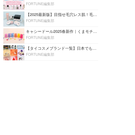
FORTUNE編集部
【2025最新版】目指せ毛穴レス肌！毛穴を埋めて隠す「おすすめ部分用下地＆プライマー」ランキング♡
FORTUNE編集部
キャシードール2025春新作｜くまモチーフのミニリップ「シャイニーベア リップモイスト」をレビュー♡
FORTUNE編集部
【タイコスメブランド一覧】日本でも人気沸騰中の“タイコスメ”ブランド20選！
FORTUNE編集部