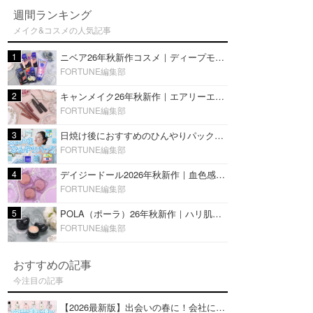
週間ランキング
メイク&コスメの人気記事
1
ニベア26年秋新作コスメ｜ディープモイスチャーリップの美容液タイプや2in1ボディクリームスクラブも
FORTUNE編集部
2
キャンメイク26年秋新作｜エアリーエクステンションライナー＆カールスナイパーマスカラ新色をレビュー
FORTUNE編集部
3
日焼け後におすすめのひんやりパック14選｜暑い夏にぴったりな冷凍／鎮静／うるおいチャージマスクを紹介
FORTUNE編集部
4
デイジードール2026年秋新作｜血色感が可愛い♡『パウダー ブラッシュ ブルーム』新3色をレビュー
FORTUNE編集部
5
POLA（ポーラ）26年秋新作｜ハリ肌を叶える『B.A デイ プランプ ファンデーション』を口コミ
FORTUNE編集部
おすすめの記事
今注目の記事
【2026最新版】出会いの春に！会社にもおすすめの好印象な香水14選♡ビジネスの場での香水マナーも