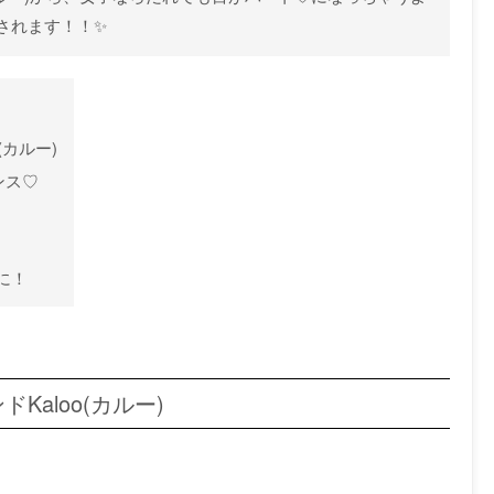
されます！！✨
(カルー)
ンス♡
題に！
aloo(カルー)