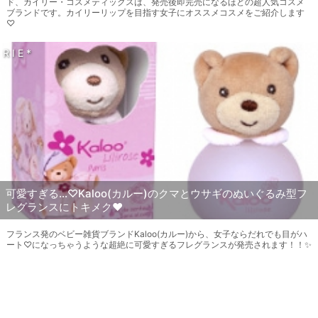
ド、カイリー・コスメティックスは、発売後即完売になるほどの超人気コスメ
ブランドです。カイリーリップを目指す女子にオススメコスメをご紹介します
♡
R I E *
可愛すぎる…♡Kaloo(カルー)のクマとウサギのぬいぐるみ型フ
レグランスにトキメク♥
フランス発のベビー雑貨ブランドKaloo(カルー)から、女子ならだれでも目がハ
ート♡になっちゃうような超絶に可愛すぎるフレグランスが発売されます！！✨