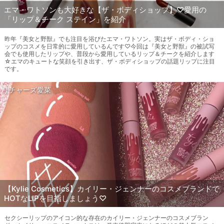
エマ・ワトソンも大好きな【ザ・ボディショップ】♡愛用の
「リップ＆チーク ステイン」を紹介
昨年『美女と野獣』でも注目を浴びたエマ・ワトソン。実はザ・ボディ・ショ
ップのコスメを日常的に愛用しているんです♡今回は『美女と野獣』の被試写
会でも使用したリップや、普段から愛用しているリップ＆チークを紹介します
☆エマのキュートな笑顔を引き出す、ザ・ボディショップの話題リップに注目
です。
リチャーズ愛菜
【Kylie Cosmetics】カイリー・ジェンナーのコスメブランドで
HOTなLIPを目指しましょう♡
セクシーリップのアイコン的な存在のカイリー・ジェンナーのコスメブラン