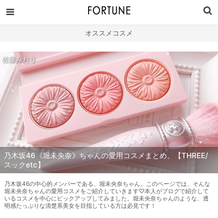
オススメコスメ
佐藤みおり
乃木坂46《堀未央奈》ちゃんの愛用コスメまとめ。【THREE/
スックetc】
乃木坂46の中心的メンバーである、堀未央奈ちゃん。このページでは、そんな
堀未央奈ちゃんの愛用コスメをご紹介していきます♡本人がブログで紹介して
いるコスメを中心にピックアップしてみました。堀未央奈ちゃんのような、透
明感たっぷりな清楚系美女を目指している方は必見です！