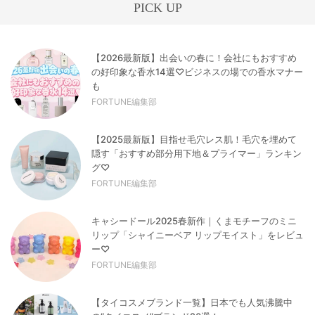
PICK UP
【2026最新版】出会いの春に！会社にもおすすめ
の好印象な香水14選♡ビジネスの場での香水マナー
も
FORTUNE編集部
【2025最新版】目指せ毛穴レス肌！毛穴を埋めて
隠す「おすすめ部分用下地＆プライマー」ランキン
グ♡
FORTUNE編集部
キャシードール2025春新作｜くまモチーフのミニ
リップ「シャイニーベア リップモイスト」をレビュ
ー♡
FORTUNE編集部
【タイコスメブランド一覧】日本でも人気沸騰中