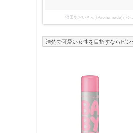
濱田あおいさん(@aoihamada)が
清楚で可愛い女性を目指すならピン