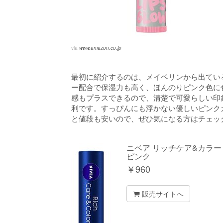
via
www.amazon.co.jp
最初に紹介するのは、メイベリンから出ている
ー配合で保湿力も高く、ほんのりピンク色に
感もプラスできるので、清楚で可愛らしい印
利です。すっぴんにも浮かない優しいピンク
と値段も安いので、ぜひ気になる方はチェッ
ニベア リッチケア&カラー
ピンク
￥
960
販売サイトへ