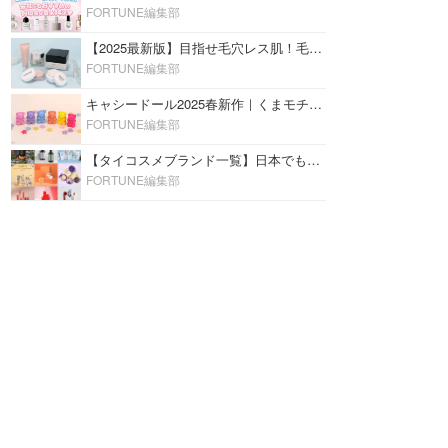
FORTUNE編集部
【2025最新版】目指せ毛穴レス肌！毛穴を埋めて隠す「おすすめ部分用下地＆プライマー」ランキング♡
FORTUNE編集部
キャシードール2025春新作｜くまモチーフのミニリップ「シャイニーベア リップモイスト」をレビュー♡
FORTUNE編集部
【タイコスメブランド一覧】日本でも人気沸騰中の“タイコスメ”ブランド20選！
FORTUNE編集部