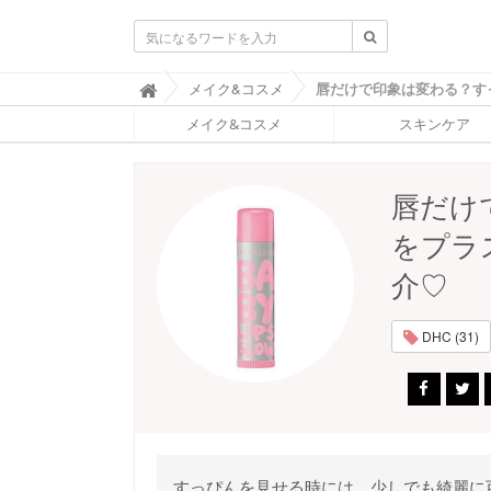
ふ
メイク&コスメ

ぉ
メイク&コスメ
スキンケア
ー
ち
ゅ
ん
唇だけ
(
F
をプラ
O
R
介♡
T
U
N
DHC (31)
E
)
すっぴんを見せる時には、少しでも綺麗に