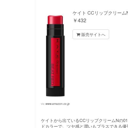
ケイト CCリップクリームN 0
￥
432
販売サイトへ
via
www.amazon.co.jp
ケイトから出ているCCリップクリームNの01
ドカラーで、ツヤ感と潤いもプラスできる優