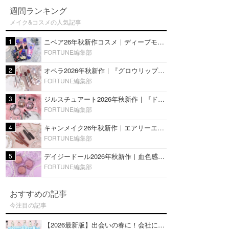
週間ランキング
メイク&コスメの人気記事
1
ニベア26年秋新作コスメ｜ディープモイスチャーリップの美容液タイプや2in1ボディクリームスクラブも
FORTUNE編集部
2
オペラ2026年秋新作｜『グロウリップティント』の新色・限定色はローズジャムカラー♡全4色をレビュー
FORTUNE編集部
3
ジルスチュアート2026年秋新作｜『ドレスドブルーム アイズ』新色や限定ハイライト・リップをレビュー
FORTUNE編集部
4
キャンメイク26年秋新作｜エアリーエクステンションライナー＆カールスナイパーマスカラ新色をレビュー
FORTUNE編集部
5
デイジードール2026年秋新作｜血色感が可愛い♡『パウダー ブラッシュ ブルーム』新3色をレビュー
FORTUNE編集部
おすすめの記事
今注目の記事
【2026最新版】出会いの春に！会社にもおすすめの好印象な香水14選♡ビジネスの場での香水マナーも