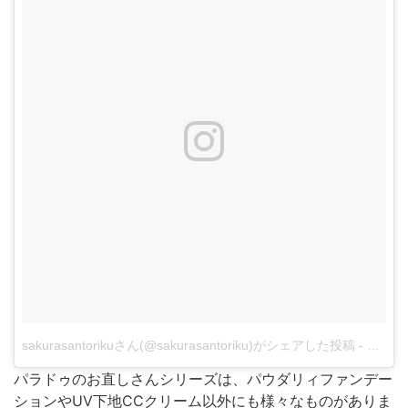
sakurasantorikuさん(@sakurasantoriku)がシェアした投稿
-
2017
パラドゥのお直しさんシリーズは、パウダリィファンデー
ションやUV下地CCクリーム以外にも様々なものがありま