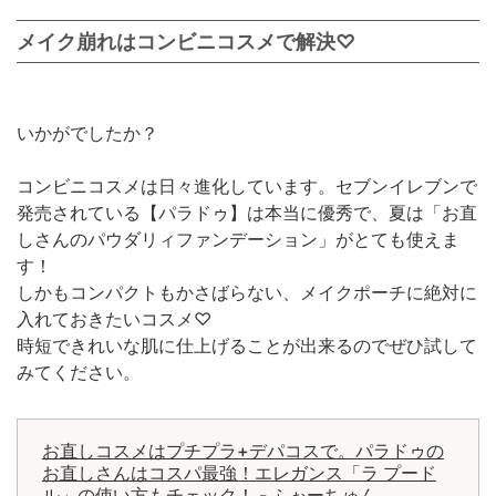
メイク崩れはコンビニコスメで解決♡
いかがでしたか？
コンビニコスメは日々進化しています。セブンイレブンで
発売されている【パラドゥ】は本当に優秀で、夏は「お直
しさんのパウダリィファンデーション」がとても使えま
す！
しかもコンパクトもかさばらない、メイクポーチに絶対に
入れておきたいコスメ♡
時短できれいな肌に仕上げることが出来るのでぜひ試して
みてください。
お直しコスメはプチプラ+デパコスで。パラドゥの
お直しさんはコスパ最強！エレガンス「ラ プード
ル」の使い方もチェック！ - ふぉーちゅん