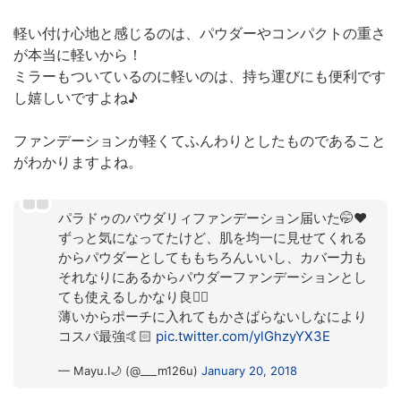
軽い付け心地と感じるのは、パウダーやコンパクトの重さ
が本当に軽いから！
ミラーもついているのに軽いのは、持ち運びにも便利です
し嬉しいですよね♪
ファンデーションが軽くてふんわりとしたものであること
がわかりますよね。
パラドゥのパウダリィファンデーション届いた🤭♥️
ずっと気になってたけど、肌を均一に見せてくれる
からパウダーとしてももちろんいいし、カバー力も
それなりにあるからパウダーファンデーションとし
ても使えるしかなり良🙆‍♀️
薄いからポーチに入れてもかさばらないしなにより
コスパ最強🤙🏻
pic.twitter.com/ylGhzyYX3E
— Mayu.I🌙 (@___m126u)
January 20, 2018