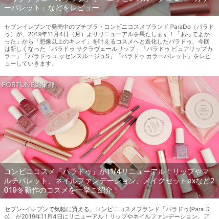
ーパレット」などをレビュー
セブンイレブンで発売中のプチプラ・コンビニコスメブランド ParaDo（パラド
ゥ）が、2019年11月4日（月）よりリニューアルを果たします！「あってよか
った」から「想像以上のキレイ」を叶えるコスメへと進化したパラドゥ。今回
は新しくなった「パラドゥ サクラヴェールリップ」「パラドゥ ピュアリップカ
ラー」「パラドゥ エッセンスルージュS」「パラドゥ カラーパレット」をレビ
ューしていきます。
FORTUNE編集部
コンビニコスメ「パラドゥ」が11/4リニューアル！リップやマ
ルチパレット、ネイルファンデーション、メイクセットexなど2
019冬新作のコスメを一挙ご紹介！
セブン-イレブンで気軽に買える、コンビニコスメブランド「パラドゥ(Para D
o)」が2019年11月4日にリニューアル！リップやネイルファンデーション、ア