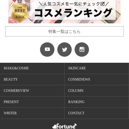
特集一覧はこちら
MAKE&COSME
SKINCARE
BEAUTY
COSMENEWS
COSMEREVIEW
COLUMN
PRESENT
RANKING
WRITER
CONTACT