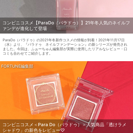
コンビニコスメ【ParaDo（パラドゥ）】21年冬人気のネイルフ
ァンデが進化して登場
ParaDo（パラドゥ）の2021年冬新作コスメの情報が到着！2021年11月17日
（水）より、『パラドゥ ネイルファンデーション』の新シリーズが発売され
ました。今回は、ふぉーちゅん編集部が実際に使用したリアルなレビュー・口
コミも合わせてご紹介します。
FORTUNE編集部
コンビニコスメ＜Para Do（パラドゥ）＞人気商品「透けラメ
シャドウ」の新色をレビュー♡