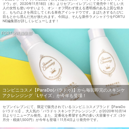
ドウ』が、2020年11月18日（水）よりセブン-イレブンにて発売中！忙しい大
人の女性も使いやすいよう、オン・オフ問わず使える透明感のある上質な煌き
と、もちのよさを両立してくれる単色アイシャドウです。まばたきするたびに
目もとから澄んだ光が放たれます。今回は、そんな新作ラメシャドウをFORTU
NE編集部が詳しくレビューします！
FORTUNE編集部
コンビニコスメ【ParaDo(パラドゥ)】から毎回即完のスキンケ
アクレンジング「Lサイズ」が今年も登場！
セブンイレブンにて、限定で販売されているコンビニコスメブランド【ParaDo
(パラドゥ)】。大人気の「パラドゥ スキンケアクレンジング」が2020年10月14
日よりリニューアル発売。また、定番化を希望する声の多い大容量サイズ（3ケ
月分・税抜1,500円）が今年も登場！11月4日より発売中です。