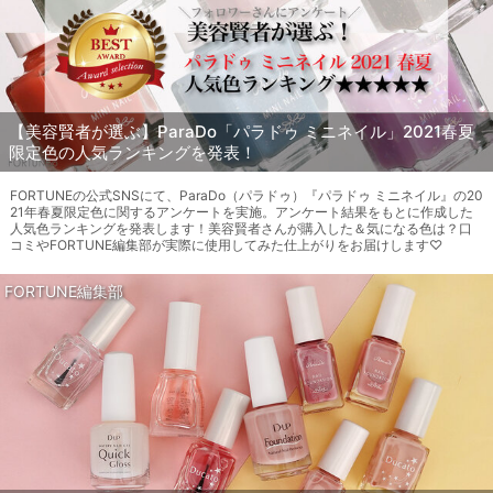
【美容賢者が選ぶ】ParaDo「パラドゥ ミニネイル」2021春夏
限定色の人気ランキングを発表！
FORTUNEの公式SNSにて、ParaDo（パラドゥ）『パラドゥ ミニネイル』の20
21年春夏限定色に関するアンケートを実施。アンケート結果をもとに作成した
人気色ランキングを発表します！美容賢者さんが購入した＆気になる色は？口
コミやFORTUNE編集部が実際に使用してみた仕上がりをお届けします♡
FORTUNE編集部