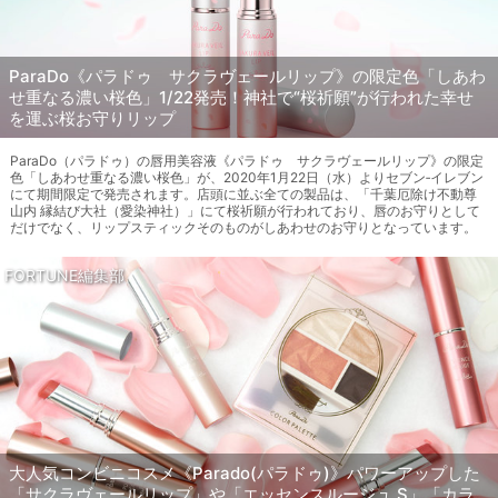
ParaDo《パラドゥ サクラヴェールリップ》の限定色「しあわ
せ重なる濃い桜色」1/22発売！神社で“桜祈願”が行われた幸せ
を運ぶ桜お守りリップ
ParaDo（パラドゥ）の唇用美容液《パラドゥ サクラヴェールリップ》の限定
色「しあわせ重なる濃い桜色」が、2020年1月22日（水）よりセブン‐イレブン
にて期間限定で発売されます。店頭に並ぶ全ての製品は、「千葉厄除け不動尊
山内 縁結び大社（愛染神社）」にて桜祈願が行われており、唇のお守りとして
だけでなく、リップスティックそのものがしあわせのお守りとなっています。
FORTUNE編集部
大人気コンビニコスメ《Parado(パラドゥ)》パワーアップした
「サクラヴェールリップ」や「エッセンスルージュ S」「カラ