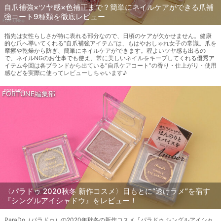
自爪補強×ツヤ感×色補正まで？簡単にネイルケアができる爪補
強コート9種類を徹底レビュー
指先は女性らしさが特に表れる部分なので、日頃のケアが欠かせません。健康
的な爪へ導いてくれる“自爪補強アイテム”は、もはやおしゃれ女子の常識。爪を
摩擦や乾燥から防ぎ、簡単にネイルケアができます。程よいツヤ感も出るの
で、ネイルNGのお仕事でも使え、常に美しいネイルをキープしてくれる優秀ア
イテム今回は各ブランドから出ている“自爪ケアコート”の香り・仕上がり・使用
感などを実際に使ってレビューしちゃいます♪
FORTUNE編集部
〈パラドゥ 2020秋冬 新作コスメ〉目もとに“透けラメ”を宿す
『シングルアイシャドウ』をレビュー！
ParaDo（パラドゥ）の2020年秋冬の新作コスメ『パラドゥ シングルアイシャ