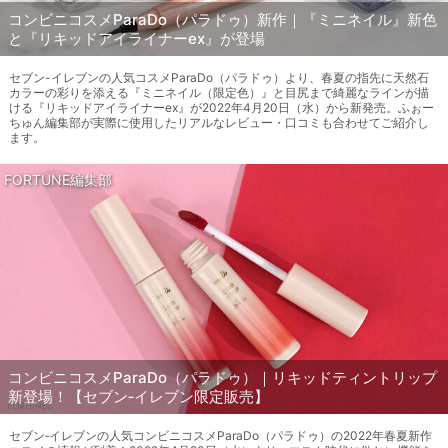
コンビニコスメParaDo（パラドゥ）新作｜『ミニネイル』新色
と『リキッドアイライナーex』が登場
セブン-イレブンの人気コスメParaDo（パラドゥ）より、春夏の指先に天然石
カラーの彩りを添える『ミニネイル（限定色）』と目尻まで綺麗なラインが描
ける『リキッドアイライナーex』が2022年4月20日（水）から新発売。ふぉー
ちゅん編集部が実際に使用したリアルなレビュー・口コミも合わせてご紹介し
ます。
FORTUNE編集部
コンビニコスメParaDo（パラドゥ）｜リキッドティントリップ
新登場！【セブン‐イレブン限定販売】
セブン‐イレブンの人気コンビニコスメParaDo（パラドゥ）の2022年春夏新作