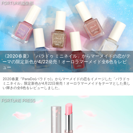
FORTUNE編集部
《2020春夏》「パラドゥ ミニネイル」からマーメイドの恋がテ
ーマの限定新色が4/22発売！オーロラマーメイド全6色をレビ
ュー
2020春夏『ParaDo(パラドゥ)』からマーメイドの恋をイメージした「パラドゥ
ミニネイル」限定新色が4月22日発売！オーロラマーメイドをテーマとした美し
い輝きの全6色をレビューしました。
FORTUNE PRESS