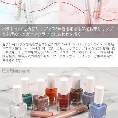
パラドゥの“ご祈願リップ”が23年春限定登場♡桜お守りリップ
とお清めシュガースクラブでしあわせを招く
セブン‐イレブンで展開するコンビニコスメParaDo（パラドゥ）の2023年春新
作コスメ情報｜2023年1月18日（水）より、リップケアアイテム2品が登場。古
い角質をケアして唇を整える『リップケアスクラブ』の特別パッケージが期間
限定発売。毎年人気の桜お守りリップ『サクラヴェールリップ』が数量限定で
発売されます。
FORTUNE編集部