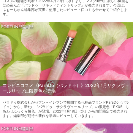
コスメの情報が到着！2022年4月20日（水）より、マスク時代に欲しい機能を
詰め込んだ『パラドゥ リキッドティントリップ』が発売されます。今回は、
ふぉーちゅん編集部が実際に使用したレビュー・口コミも合わせてご紹介しま
す。
FORTUNE編集部
コンビニコスメ《ParaDo（パラドゥ）》2022年1月サクラヴェ
ールリップに限定色が登場
パラドゥ株式会社がセブン－イレブンで展開する化粧品ブランドParaDo（パラ
ドゥ）から、新たに『パラドゥ サクラヴェールリップ』の限定色「PK05 し
あわせふっくら桜色」が登場。2022年1月19日（水）から期間限定で発売され
ます。編集部が期待の新作を早速レビューしていきます。
FORTUNE編集部