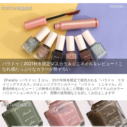
FORTUNE編集部
パラドゥ｜2021秋冬限定マスカラ＆ミニネイルをレビュー！こ
なれ感たっぷりなカラーが勢ぞろい
【ParaDo（パラドゥ）】から、2021年秋冬限定で発売される『パラドゥ スタ
イリングマスカラ』のオレンジブラウンカラーと『パラドゥ ミニネイル』の
新色6色をレビュー！この秋冬の主役になること間違いなしのアイテムのカラー
バリエーションやスウォッチ、実際の使用感などを詳しくお伝えします♡
FORTUNE編集部