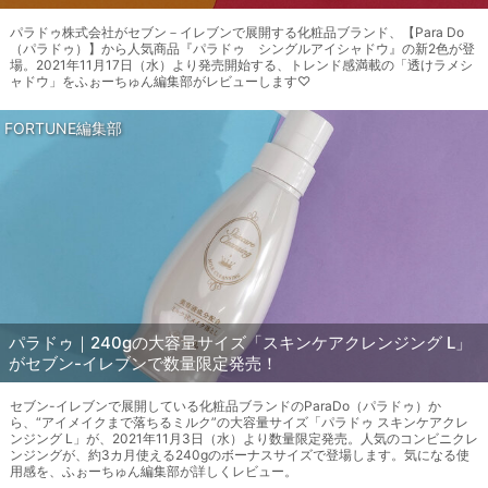
パラドゥ株式会社がセブン－イレブンで展開する化粧品ブランド、【Para Do
（パラドゥ）】から人気商品『パラドゥ シングルアイシャドウ』の新2色が登
場。2021年11月17日（水）より発売開始する、トレンド感満載の「透けラメシ
ャドウ」をふぉーちゅん編集部がレビューします♡
FORTUNE編集部
パラドゥ｜240gの大容量サイズ「スキンケアクレンジング L」
がセブン-イレブンで数量限定発売！
セブン-イレブンで展開している化粧品ブランドのParaDo（パラドゥ）か
ら、“アイメイクまで落ちるミルク”の大容量サイズ「パラドゥ スキンケアクレ
ンジング L」が、2021年11月3日（水）より数量限定発売。人気のコンビニクレ
ンジングが、約3カ月使える240gのボーナスサイズで登場します。気になる使
用感を、ふぉーちゅん編集部が詳しくレビュー。