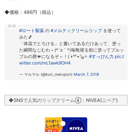
◆価格：486円（税込）
#ロート製薬
の
#メルティクリームリップ
を使って
みた🎵
「体温でとろける」と書いてあるだけあって、塗っ
た瞬間なじむわ～(*´ε｀*)毎晩寝る前に塗ってプルッ
プルの唇💋になるぞ～！( •̀ᄇ• ́)ﻭ✧
#すっぴん力
pic.t
witter.com/mL1awk9OH4
— マルマル (@kuri_marupon)
March 7, 2018
◆SNSで人気のリップクリーム④：NIVEA(ニベア)