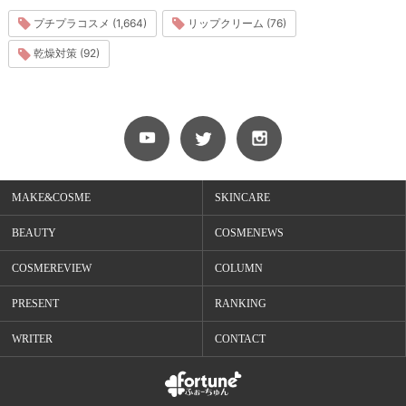
プチプラコスメ (1,664)
リップクリーム (76)
乾燥対策 (92)
MAKE&COSME
SKINCARE
BEAUTY
COSMENEWS
COSMEREVIEW
COLUMN
PRESENT
RANKING
WRITER
CONTACT