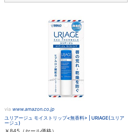
via
www.amazon.co.jp
ユリアージュ モイストリップ<無香料> | URIAGE(ユリア
ージュ)
￥
845（セール価格）