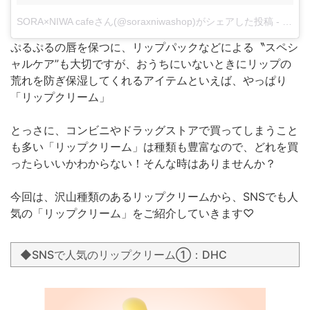
SORA×NIWA cafeさん(@soraxniwashop)がシェアした投稿
-
3月 8,
ぷるぷるの唇を保つに、リップパックなどによる〝スペシ
ャルケア”も大切ですが、おうちにいないときにリップの
荒れを防ぎ保湿してくれるアイテムといえば、やっぱり
「リップクリーム」
とっさに、コンビニやドラッグストアで買ってしまうこと
も多い「リップクリーム」は種類も豊富なので、どれを買
ったらいいかわからない！そんな時はありませんか？
今回は、沢山種類のあるリップクリームから、SNSでも人
気の「リップクリーム」をご紹介していきます♡
◆SNSで人気のリップクリーム①：DHC