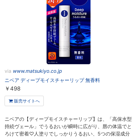
via
www.matsukiyo.co.jp
ニベア ディープモイスチャーリップ 無香料
￥
498
販売サイトへ
ニベアの【ディープモイスチャーリップ】は、「高保水型
持続ヴェール」でうるおいが瞬時に広がり、唇の体温でと
ろけて密着♡人塗りでしっかりうるおい、5つの保湿成分