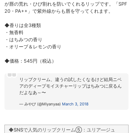
が唇の荒れ・ひび割れを防いでくれるリップです。「SPF
20・PA++」で紫外線からも唇を守ってくれます。
◆香りは全3種類
・無香料
・はちみつの香り
・オリーブ＆レモンの香り
◆価格：545円（税込）
リップクリーム、違うの試したくなるけど結局ニベ
アのディープモイスチャーリップはちみつに戻るん
だよなあ～〜
— みやび (@Miyanyaa)
March 3, 2018
◆SNSで人気のリップクリーム⑤：ユリア―ジュ