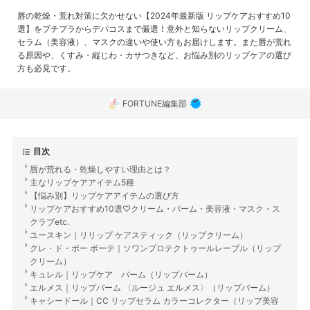
唇の乾燥・荒れ対策に欠かせない【2024年最新版 リップケアおすすめ10
選】をプチプラからデパコスまで厳選！意外と知らないリップクリーム、
セラム（美容液）、マスクの違いや使い方もお届けします。また唇が荒れ
る原因や、くすみ・縦じわ・カサつきなど、お悩み別のリップケアの選び
方も必見です。
FORTUNE編集部
目次
唇が荒れる・乾燥しやすい理由とは？
主なリップケアアイテム5種
【悩み別】リップケアアイテムの選び方
リップケアおすすめ10選♡クリーム・バーム・美容液・マスク・ス
クラブetc.
ユースキン｜リリップ ケアスティック（リップクリーム）
クレ・ド・ポー ボーテ｜ソワンプロテクトゥールレーブル（リップ
クリーム）
キュレル｜リップケア バーム（リップバーム）
エルメス｜リップバーム 〈ルージュ エルメス〉（リップバーム）
キャシードール｜CC リップセラム カラーコレクター（リップ美容