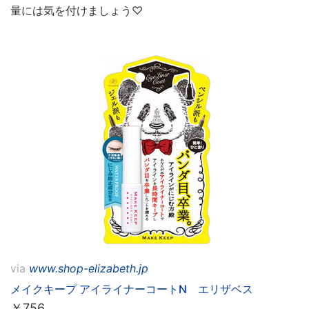
量には気を付けましょう♡
via
www.shop-elizabeth.jp
メイクキープ アイライナーコートN エリザベス
￥
756