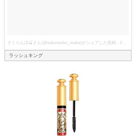
さくらんぼ🍒さん(@sakuranbo_make)がシェアした投稿
-
2017 3月 6 5:57午前 PST
ラッシュキング