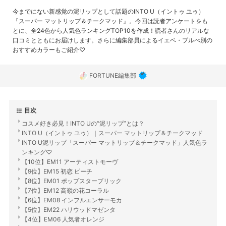
今までにない新感覚の泥リップとして話題のINTO U（イントゥ ユゥ）
『スーパー マットリップ＆チークマッド』。今回は読者アンケートをも
とに、全24色から人気色ランキングTOP10を作成！読者さんのリアルな
口コミとともにお届けします。さらに編集部員によるイエベ・ブルべ別の
おすすめカラーもご紹介♡
FORTUNE編集部
目次
コスメ好き必見！INTO Uの“泥リップ”とは？
INTO U（イントゥ ユゥ）｜スーパー マットリップ＆チークマッド
INTO U泥リップ「スーパー マットリップ＆チークマッド」人気色ラ
ンキング♡
【10位】EM11 アーティストモーヴ
【9位】EM15 初恋 ピーチ
【8位】EM01 ポップスターブリック
【7位】EM12 高嶺の花コーラル
【6位】EM08 インフルエンサーモカ
【5位】EM22 ハリウッドマゼンタ
【4位】EM06 人気者オレンジ