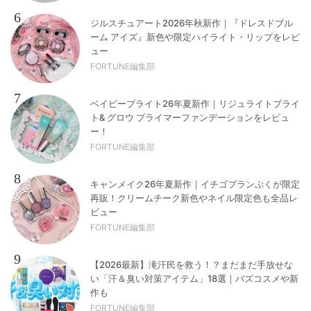
6
ジルスチュアート2026年秋新作｜『ドレスドブル
ーム アイズ』新色や限定ハイライト・リップをレビ
ュー
FORTUNE編集部
7
ベイビーブライト26年夏新作｜リジュライトブライ
ト& グロウ プライマーファンデーションをレビュ
ー！
FORTUNE編集部
8
キャンメイク26年夏新作｜イチゴプランぷくが限定
再販！クリームチーク新色やネイル限定色も全品レ
ビュー
FORTUNE編集部
9
【2026最新】滝汗民を救う！？まだまだ手放せな
い「汗＆臭い対策アイテム」18選｜バズコスメや新
作も
FORTUNE編集部