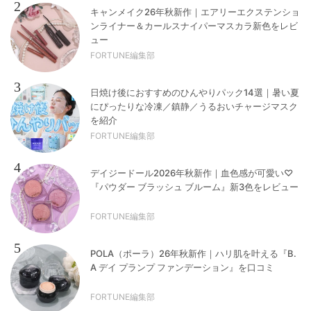
2
キャンメイク26年秋新作｜エアリーエクステンショ
ンライナー＆カールスナイパーマスカラ新色をレビ
ュー
FORTUNE編集部
3
日焼け後におすすめのひんやりパック14選｜暑い夏
にぴったりな冷凍／鎮静／うるおいチャージマスク
を紹介
FORTUNE編集部
4
デイジードール2026年秋新作｜血色感が可愛い♡
『パウダー ブラッシュ ブルーム』新3色をレビュー
FORTUNE編集部
5
POLA（ポーラ）26年秋新作｜ハリ肌を叶える『B.
A デイ プランプ ファンデーション』を口コミ
FORTUNE編集部