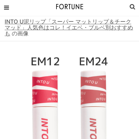
INTO U泥リップ「スーパー マットリップ＆チーク
マッド」人気色はコレ！イエベ・ブルベ別おすすめ
も
の画像