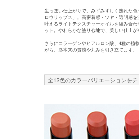
生っぽい仕上がりで、みずみずしく熟れた色ツ
ロウリップス」。高密着感・ツヤ・透明感を
叶えるライトテクスチャーオイルを組み合わ
ット。やわらかな塗り心地で、美しい仕上が
さらにコラーゲンやヒアルロン酸、4種の植
がら、唇本来の質感や丸みを引き立てます。
全12色のカラーバリエーションをチ