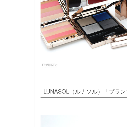
LUNASOL（ルナソル）「プラ