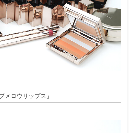
ンプメロウリップス」