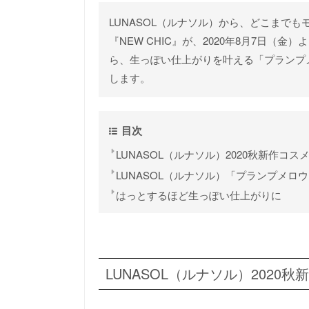
LUNASOL（ルナソル）から、どこまでも
『NEW CHIC』が、2020年8月7日（
ら、生っぽい仕上がりを叶える「プランプメ
します。
目次
LUNASOL（ルナソル）2020秋新作コス
LUNASOL（ルナソル）「プランプメロ
はっとするほど生っぽい仕上がりに
LUNASOL（ルナソル）2020秋