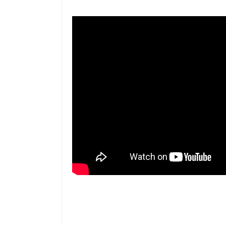
【ルナソル秋新作】2020年8月7日(金)発
【紅茶メイク】