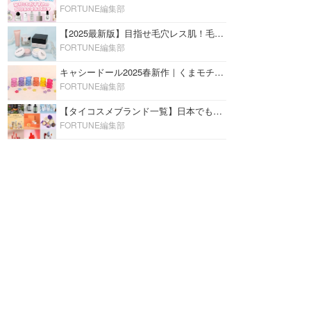
FORTUNE編集部
【2025最新版】目指せ毛穴レス肌！毛穴を埋めて隠す「おすすめ部分用下地＆プライマー」ランキング♡
FORTUNE編集部
キャシードール2025春新作｜くまモチーフのミニリップ「シャイニーベア リップモイスト」をレビュー♡
FORTUNE編集部
【タイコスメブランド一覧】日本でも人気沸騰中の“タイコスメ”ブランド20選！
FORTUNE編集部