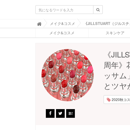
ふ
メイク&コスメ

ぉ
メイク&コスメ
スキンケア
ー
ち
ゅ
ん
《JIL
(
F
周年》
O
R
ッサム
T
U
とツヤ
N
E
)
2020秋コスメ