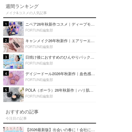
週間ランキング
メイク&コスメの人気記事
1
ニベア26年秋新作コスメ｜ディープモイスチャーリップの美容液タイプや2in1ボディクリームスクラブも
FORTUNE編集部
2
キャンメイク26年秋新作｜エアリーエクステンションライナー＆カールスナイパーマスカラ新色をレビュー
FORTUNE編集部
3
日焼け後におすすめのひんやりパック14選｜暑い夏にぴったりな冷凍／鎮静／うるおいチャージマスクを紹介
FORTUNE編集部
4
デイジードール2026年秋新作｜血色感が可愛い♡『パウダー ブラッシュ ブルーム』新3色をレビュー
FORTUNE編集部
5
POLA（ポーラ）26年秋新作｜ハリ肌を叶える『B.A デイ プランプ ファンデーション』を口コミ
FORTUNE編集部
おすすめの記事
今注目の記事
【2026最新版】出会いの春に！会社にもおすすめの好印象な香水14選♡ビジネスの場での香水マナーも