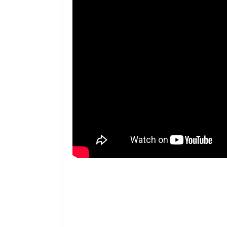
【JILLSTUART（ジルスチュアート
りで発色とツヤが花開く全32色をレビュー