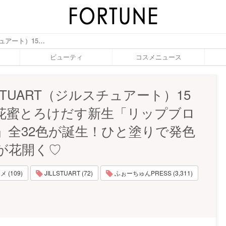
《JILLSTUART（ジルスチュアート）15周年》花蜜とろけだす新生「リップブロッサム」全32色が誕生！ひと塗りで発色とツヤが花開く♡ - ふぉーちゅん(FORTUNE)
ビューティ
コスメニュース
LSTUART（ジルスチュアート）15
花蜜とろけだす新生「リップブロ
」全32色が誕生！ひと塗りで発色
が花開く♡
 (109)
JILLSTUART (72)
ふぉーちゅんPRESS (3,311)