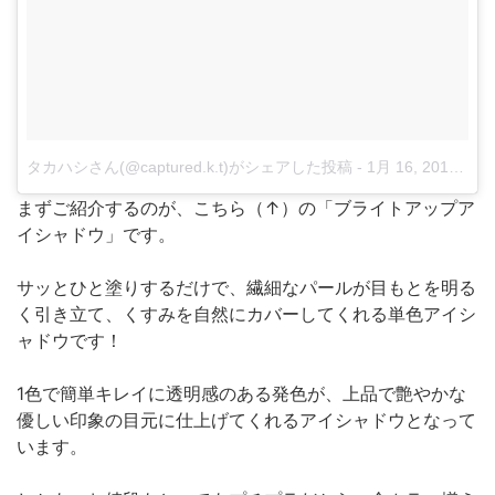
タカハシさん(@captured.k.t)がシェアした投稿
-
1月 16, 2018 at 10:54午後 PST
まずご紹介するのが、こちら（↑）の「ブライトアップア
イシャドウ」です。
サッとひと塗りするだけで、繊細なパールが目もとを明る
く引き立て、くすみを自然にカバーしてくれる単色アイシ
ャドウです！
1色で簡単キレイに透明感のある発色が、上品で艶やかな
優しい印象の目元に仕上げてくれるアイシャドウとなって
います。