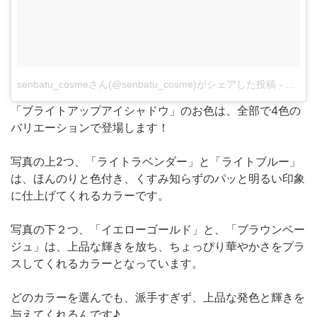
senbatu_cosmeさん(@senbatu_cosme)がシェアした投稿
-
12月 1
「ブライトアップアイシャドウ」のお色は、全部で4色の
バリエーションで登場します！
写真の上2つ、「ライトラベンダー」と「ライトブルー」
は、ほんのりと色付き、くすみ知らずのパッと明るい印象
に仕上げてくれるカラーです。
写真の下２つ、「イエローゴールド」と、「ブラウンベー
ジュ」は、上品な輝きを放ち、ちょっぴり華やかさをプラ
スしてくれるカラーとなっています。
どのカラーを選んでも、派手すぎず、上品な発色と輝きを
与えてくれるんです♪