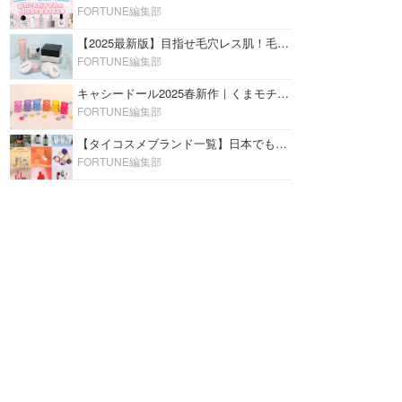
FORTUNE編集部
【2025最新版】目指せ毛穴レス肌！毛穴を埋めて隠す「おすすめ部分用下地＆プライマー」ランキング♡
FORTUNE編集部
キャシードール2025春新作｜くまモチーフのミニリップ「シャイニーベア リップモイスト」をレビュー♡
FORTUNE編集部
【タイコスメブランド一覧】日本でも人気沸騰中の“タイコスメ”ブランド20選！
FORTUNE編集部