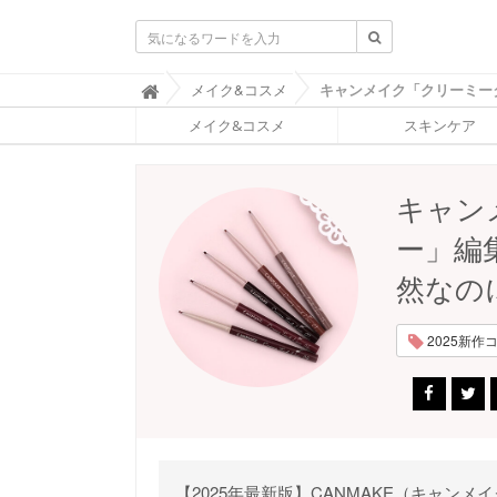
ふ
メイク&コスメ

ぉ
メイク&コスメ
スキンケア
ー
ち
ゅ
ん
キャン
(
F
ー」編
O
R
然なの
T
U
N
2025新作コス
E
)
【2025年最新版】CANMAKE（キャ