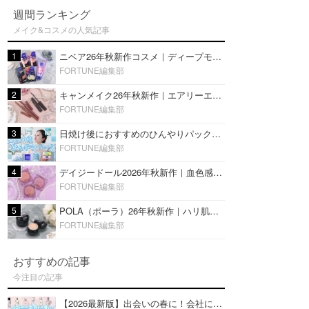
週間ランキング
メイク&コスメの人気記事
1
ニベア26年秋新作コスメ｜ディープモイスチャーリップの美容液タイプや2in1ボディクリームスクラブも
FORTUNE編集部
2
キャンメイク26年秋新作｜エアリーエクステンションライナー＆カールスナイパーマスカラ新色をレビュー
FORTUNE編集部
3
日焼け後におすすめのひんやりパック14選｜暑い夏にぴったりな冷凍／鎮静／うるおいチャージマスクを紹介
FORTUNE編集部
4
デイジードール2026年秋新作｜血色感が可愛い♡『パウダー ブラッシュ ブルーム』新3色をレビュー
FORTUNE編集部
5
POLA（ポーラ）26年秋新作｜ハリ肌を叶える『B.A デイ プランプ ファンデーション』を口コミ
FORTUNE編集部
おすすめの記事
今注目の記事
【2026最新版】出会いの春に！会社にもおすすめの好印象な香水14選♡ビジネスの場での香水マナーも