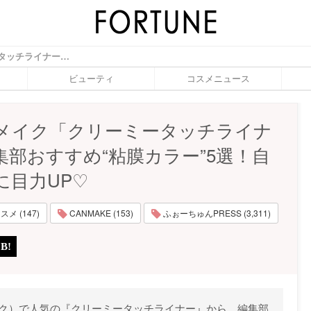
キャンメイク「クリーミータッチライナー」編集部おすすめ“粘膜カラー”5選！自然なのに目力UP♡ - ふぉーちゅん(FORTUNE)
ビューティ
コスメニュース
メイク「クリーミータッチライナ
集部おすすめ“粘膜カラー”5選！自
に目力UP♡
メ (147)
CANMAKE (153)
ふぉーちゅんPRESS (3,311)
ンメイク）で人気の『クリーミータッチライナー』から、編集部