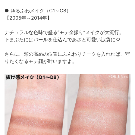
● ゆるふわメイク（C1～C8）
【2005年～2014年】
ナチュラルな色味で盛る“モテ全振り”メイクが大流行。
下まぶたにはパールを仕込んであざと可愛い涙袋に♡
さらに、頬の高めの位置にふんわりチークを入れれば、守
りたくなるモテ顔が叶いますよ。