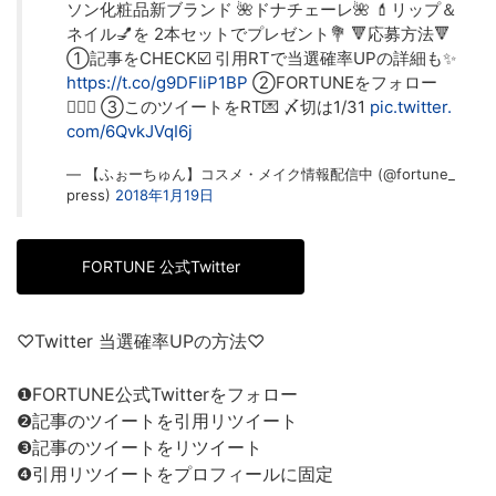
ソン化粧品新ブランド 🌺ドナチェーレ🌺 💄リップ＆
ネイル💅を 2本セットでプレゼント💐 🔻応募方法🔻
①記事をCHECK☑️ 引用RTで当選確率UPの詳細も✨
https://t.co/g9DFIiP1BP
②FORTUNEをフォロー
👩‍❤️‍👩 ③このツイートをRT💌 〆切は1/31
pic.twitter.
com/6QvkJVqI6j
— 【ふぉーちゅん】コスメ・メイク情報配信中 (@fortune_
press)
2018年1月19日
FORTUNE 公式Twitter
♡Twitter 当選確率UPの方法♡
❶FORTUNE公式Twitterをフォロー
❷記事のツイートを引用リツイート
❸記事のツイートをリツイート
❹引用リツイートをプロフィールに固定