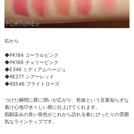
右から
◆PK184 コーラルピンク
◆PK166 チェリーピンク
◆E346 ミディアムベージュ
◆RE277 シアーレッド
◆RS546 ブライトローズ
つけた瞬間に唇に潤いが広がり、乾燥という言葉知らずな
着け心地♡水々しい唇に仕上げてくれます。
肌馴染みの良い発色がこれから訪れる春にぴったりの雰囲
気なラインナップです。