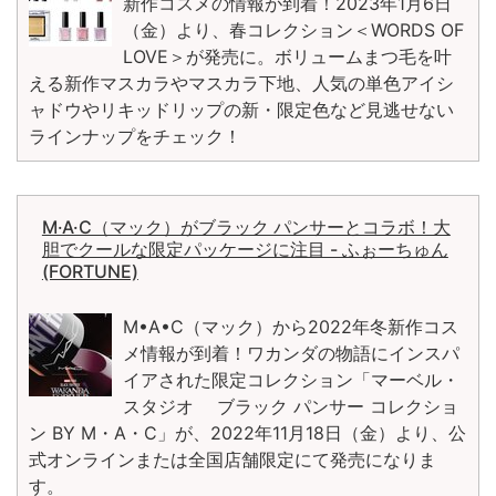
新作コスメの情報が到着！2023年1月6日
（金）より、春コレクション＜WORDS OF
LOVE＞が発売に。ボリュームまつ毛を叶
える新作マスカラやマスカラ下地、人気の単色アイシ
ャドウやリキッドリップの新・限定色など見逃せない
ラインナップをチェック！
M·A·C（マック）がブラック パンサーとコラボ！大
胆でクールな限定パッケージに注目 - ふぉーちゅん
(FORTUNE)
M•A•C（マック）から2022年冬新作コス
メ情報が到着！ワカンダの物語にインスパ
イアされた限定コレクション「マーベル・
スタジオ ブラック パンサー コレクショ
ン BY M・A・C」が、2022年11月18日（金）より、公
式オンラインまたは全国店舗限定にて発売になりま
す。