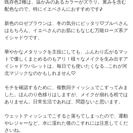
既存色2種は、温かみのあるカラーがズラリ。黄みを含む
配色なので、特にイエベさんにおすすめです♪
新色のロゼブラウンは、冬の気分にピッタリ♡ブルベさん
はもちろん、イエベさんのお肌にもなじむ万能ローズ系ア
イシャドウです。
華やかなメタリックを主役にしても、ふんわり広がるマッ
トで優しくまとめるのもアリ！様々なメイクを生み出すア
イシャドウパレットは、毎日でも使いたくなる…これが河
北マジックなのかもしれません♡
モチを確認するために、複数回ティッシュでこすってみま
した。ほんのり色移りはしますが、メイクが崩れる程では
ありません。日常生活であれば、問題ないと思います。
ウェットティッシュでこすると落ちてしまったので、運動
やレジャーなど、水に濡れた後のこすれには注意してくだ
さいね。