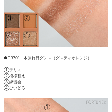
●OR701 木漏れ日ダンス（ダスティオレンジ）
①子リス
②模様替え
③練習会
④びいどろ