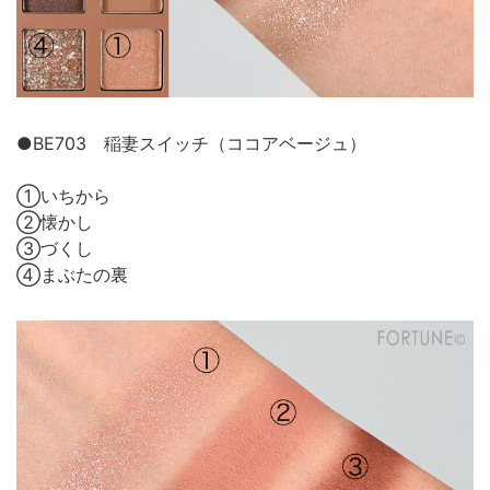
●BE703 稲妻スイッチ（ココアベージュ）
①いちから
②懐かし
③づくし
④まぶたの裏