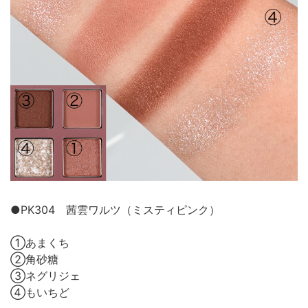
●PK304 茜雲ワルツ（ミスティピンク）
①あまくち
②角砂糖
③ネグリジェ
④もいちど