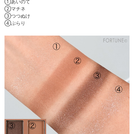
①あいのて
②マチネ
③つつぬけ
④ぶらり