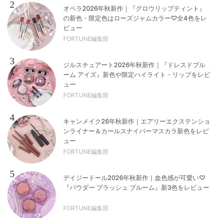
2
オペラ2026年秋新作｜『グロウリップティント』
の新色・限定色はローズジャムカラー♡全4色をレ
ビュー
FORTUNE編集部
3
ジルスチュアート2026年秋新作｜『ドレスドブル
ーム アイズ』新色や限定ハイライト・リップをレビ
ュー
FORTUNE編集部
4
キャンメイク26年秋新作｜エアリーエクステンショ
ンライナー＆カールスナイパーマスカラ新色をレビ
ュー
FORTUNE編集部
5
デイジードール2026年秋新作｜血色感が可愛い♡
『パウダー ブラッシュ ブルーム』新3色をレビュー
FORTUNE編集部