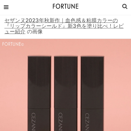
セザンヌ2023年秋新作｜血色感＆粘膜カラーの
『リップカラーシールド』新3色を塗り比べ！レビ
ュー紹介
の画像