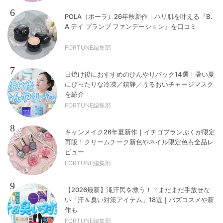
6
POLA（ポーラ）26年秋新作｜ハリ肌を叶える『B.
A デイ プランプ ファンデーション』を口コミ
FORTUNE編集部
7
日焼け後におすすめのひんやりパック14選｜暑い夏
にぴったりな冷凍／鎮静／うるおいチャージマスク
を紹介
FORTUNE編集部
8
キャンメイク26年夏新作｜イチゴプランぷくが限定
再販！クリームチーク新色やネイル限定色も全品レ
ビュー
FORTUNE編集部
9
【2026最新】滝汗民を救う！？まだまだ手放せな
い「汗＆臭い対策アイテム」18選｜バズコスメや新
作も
FORTUNE編集部