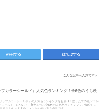
Tweetする
はてぶする
こんな記事も人気です♪
リップカラーシールド』人気色ランキング！全5色のうち映
）『リップカラーシールド』の人気色ランキングをお届け！塗りたての色ツヤが
ラーシールド』について、新色を含む全5色の人気色ランキングをご紹介しま
用者さんのおすすめコメントや使い方も必見です。