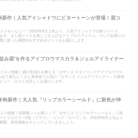
3年秋新作｜人気アイシャドウにビタートーンが登場！眉コ
作コスメをレビュー！2023年9月上旬より、人気アイシャドウの新シリーズ
ます。また眉メイクを美しく仕上げるアイブロウアイテム、そして顔周りの
際に使った感想やおすすめポイントをお届けします。
毛並み眉”を作るアイブロウマスカラ＆ジェルアイライナー
秋新作コスメ情報｜眉の毛流れを整える『セザンヌ スタイリングアイブロウマス
わせて落ちにくさと美発色で人気の『セザンヌ ジェルアイライナー』の新色
ビュー・口コミを詳しくお届けします。
023年秋新作｜大人気『リップカラーシールド』に新色が仲
新作コスメ情報｜高密着ジェル膜リップ『セザンヌ リップカラーシールド』に秋
トラルカラー3色（ブラウン・ピンク・ローズ）が、2023年8月上旬より
展開、発売情報をチェックしていきましょう。