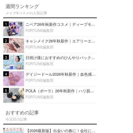
週間ランキング
メイク&コスメの人気記事
1
ニベア26年秋新作コスメ｜ディープモイスチャーリップの美容液タイプや2in1ボディクリームスクラブも
FORTUNE編集部
2
キャンメイク26年秋新作｜エアリーエクステンションライナー＆カールスナイパーマスカラ新色をレビュー
FORTUNE編集部
3
日焼け後におすすめのひんやりパック14選｜暑い夏にぴったりな冷凍／鎮静／うるおいチャージマスクを紹介
FORTUNE編集部
4
デイジードール2026年秋新作｜血色感が可愛い♡『パウダー ブラッシュ ブルーム』新3色をレビュー
FORTUNE編集部
5
POLA（ポーラ）26年秋新作｜ハリ肌を叶える『B.A デイ プランプ ファンデーション』を口コミ
FORTUNE編集部
おすすめの記事
今注目の記事
【2026最新版】出会いの春に！会社にもおすすめの好印象な香水14選♡ビジネスの場での香水マナーも