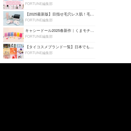
FORTUNE編集部
【2025最新版】目指せ毛穴レス肌！毛穴を埋めて隠す「おすすめ部分用下地＆プライマー」ランキング♡
FORTUNE編集部
キャシードール2025春新作｜くまモチーフのミニリップ「シャイニーベア リップモイスト」をレビュー♡
FORTUNE編集部
【タイコスメブランド一覧】日本でも人気沸騰中の“タイコスメ”ブランド20選！
FORTUNE編集部