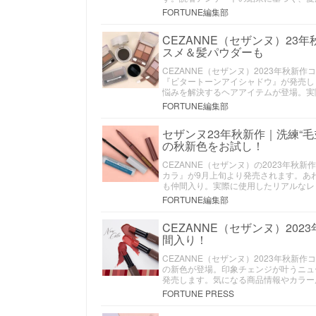
FORTUNE編集部
CEZANNE（セザンヌ）2
スメ＆髪パウダーも
CEZANNE（セザンヌ）2023年秋新
『ビタートーンアイシャドウ』が発売し
悩みを解決するヘアアイテムが登場。実
FORTUNE編集部
セザンヌ23年秋新作｜洗練“
の秋新色をお試し！
CEZANNE（セザンヌ）の2023年
カラ』が9月上旬より発売されます。あ
も仲間入り。実際に使用したリアルなレ
FORTUNE編集部
CEZANNE（セザンヌ）2
間入り！
CEZANNE（セザンヌ）2023年秋
の新色が登場。印象チェンジが叶うニュー
発売します。気になる商品情報やカラー
FORTUNE PRESS