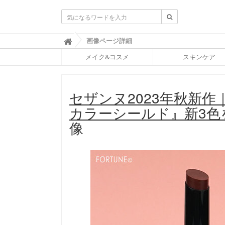
ふ
画像ページ詳細

ぉ
メイク&コスメ
スキンケア
ー
ち
ゅ
ん
セザンヌ2023年秋新
(
F
カラーシールド』新3色
O
R
像
T
U
N
E
)