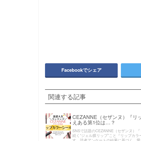
Facebookでシェア
関連する記事
CEZANNE（セザンヌ）『
えある第1位は…？
SNSで話題のCEZANNE（セザンヌ
続く“ジェル膜リップ”こと『リップカ
す。読者アンケートの結果に基づく、愛