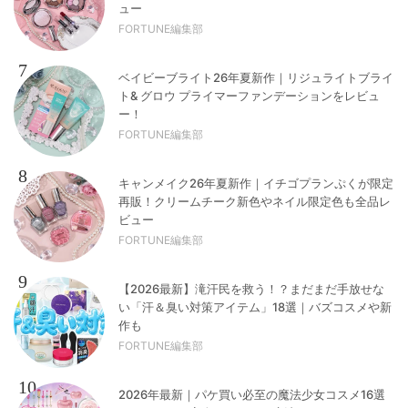
ュー
FORTUNE編集部
7
ベイビーブライト26年夏新作｜リジュライトブライ
ト& グロウ プライマーファンデーションをレビュ
ー！
FORTUNE編集部
8
キャンメイク26年夏新作｜イチゴプランぷくが限定
再販！クリームチーク新色やネイル限定色も全品レ
ビュー
FORTUNE編集部
9
【2026最新】滝汗民を救う！？まだまだ手放せな
い「汗＆臭い対策アイテム」18選｜バズコスメや新
作も
FORTUNE編集部
10
2026年最新｜パケ買い必至の魔法少女コスメ16選