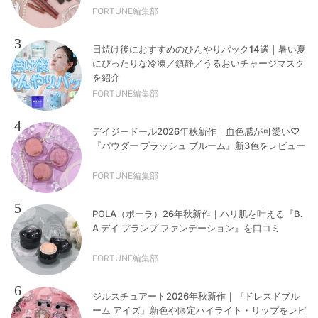
FORTUNE編集部
3
日焼け後におすすめのひんやりパック14選｜暑い夏
にぴったりな冷凍／鎮静／うるおいチャージマスク
を紹介
FORTUNE編集部
4
デイジードール2026年秋新作｜血色感が可愛い♡
『パウダー ブラッシュ ブルーム』新3色をレビュー
FORTUNE編集部
5
POLA（ポーラ）26年秋新作｜ハリ肌を叶える『B.
A デイ プランプ ファンデーション』を口コミ
FORTUNE編集部
6
ジルスチュアート2026年秋新作｜『ドレスドブル
ーム アイズ』新色や限定ハイライト・リップをレビ