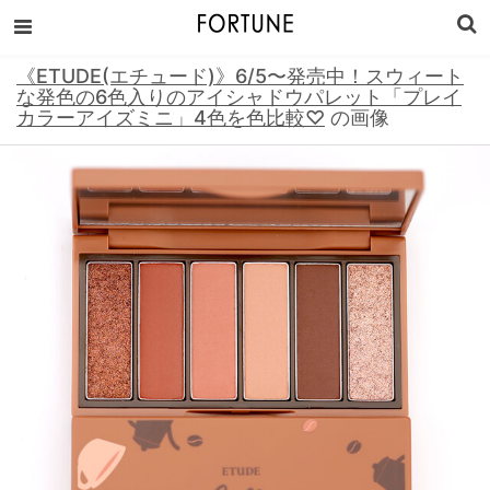
《ETUDE(エチュード)》6/5〜発売中！スウィート
な発色の6色入りのアイシャドウパレット「プレイ
カラーアイズミニ」4色を色比較♡
の画像