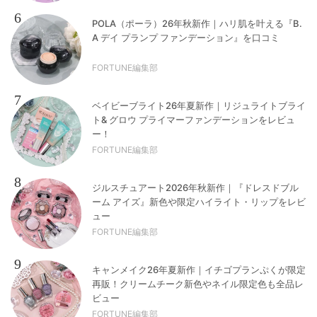
6
POLA（ポーラ）26年秋新作｜ハリ肌を叶える『B.
A デイ プランプ ファンデーション』を口コミ
FORTUNE編集部
7
ベイビーブライト26年夏新作｜リジュライトブライ
ト& グロウ プライマーファンデーションをレビュ
ー！
FORTUNE編集部
8
ジルスチュアート2026年秋新作｜『ドレスドブル
ーム アイズ』新色や限定ハイライト・リップをレビ
ュー
FORTUNE編集部
9
キャンメイク26年夏新作｜イチゴプランぷくが限定
再販！クリームチーク新色やネイル限定色も全品レ
ビュー
FORTUNE編集部