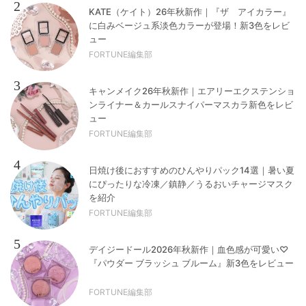
2
KATE（ケイト）26年秋新作｜『ザ アイカラー』
に白みベージュ系淡色カラーが登場！新3色をレビ
ュー
FORTUNE編集部
3
キャンメイク26年秋新作｜エアリーエクステンショ
ンライナー＆カールスナイパーマスカラ新色をレビ
ュー
FORTUNE編集部
4
日焼け後におすすめのひんやりパック14選｜暑い夏
にぴったりな冷凍／鎮静／うるおいチャージマスク
を紹介
FORTUNE編集部
5
デイジードール2026年秋新作｜血色感が可愛い♡
『パウダー ブラッシュ ブルーム』新3色をレビュー
FORTUNE編集部