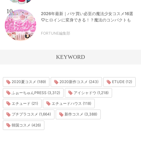
10
2026年最新｜パケ買い必至の魔法少女コスメ16選
♡ヒロインに変身できる！？魔法のコンパクトも
FORTUNE編集部
KEYWORD
2020夏コスメ (189)
2020新作コスメ (243)
ETUDE (12)
ふぉーちゅんPRESS (3,312)
アイシャドウ (1,218)
エチュード (21)
エチュードハウス (118)
プチプラコスメ (1,664)
新作コスメ (3,388)
韓国コスメ (426)