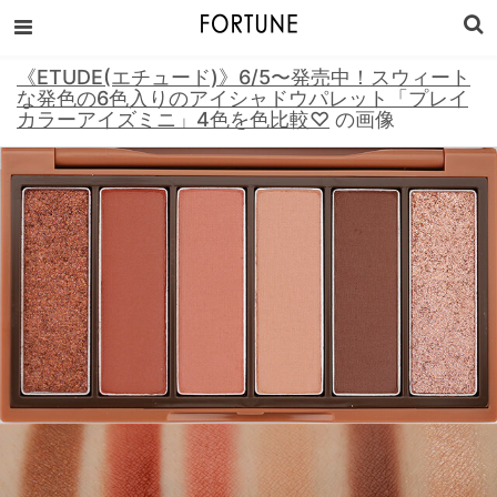
《ETUDE(エチュード)》6/5〜発売中！スウィート
な発色の6色入りのアイシャドウパレット「プレイ
カラーアイズミニ」4色を色比較♡
の画像