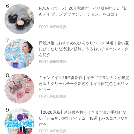
6
POLA（ポーラ）26年秋新作｜ハリ肌を叶える『B.
A デイ プランプ ファンデーション』を口コミ
FORTUNE編集部
7
日焼け後におすすめのひんやりパック14選｜暑い夏
にぴったりな冷凍／鎮静／うるおいチャージマスク
を紹介
FORTUNE編集部
8
キャンメイク26年夏新作｜イチゴプランぷくが限定
再販！クリームチーク新色やネイル限定色も全品レ
ビュー
FORTUNE編集部
9
【2026最新】滝汗民を救う！？まだまだ手放せな
い「汗＆臭い対策アイテム」18選｜バズコスメや新
作も
FORTUNE編集部