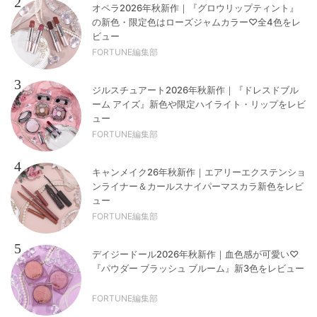
2
オペラ2026年秋新作｜『グロウリップティント』
の新色・限定色はローズジャムカラー♡全4色をレ
ビュー
FORTUNE編集部
3
ジルスチュアート2026年秋新作｜『ドレスドブル
ーム アイズ』新色や限定ハイライト・リップをレビ
ュー
FORTUNE編集部
4
キャンメイク26年秋新作｜エアリーエクステンショ
ンライナー＆カールスナイパーマスカラ新色をレビ
ュー
FORTUNE編集部
5
デイジードール2026年秋新作｜血色感が可愛い♡
『パウダー ブラッシュ ブルーム』新3色をレビュー
FORTUNE編集部