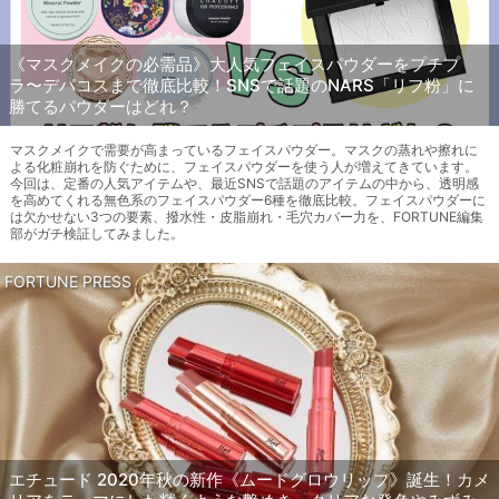
《マスクメイクの必需品》大人気フェイスパウダーをプチプ
ラ〜デパコスまで徹底比較！SNSで話題のNARS「リフ粉」に
勝てるパウダーはどれ？
マスクメイクで需要が高まっているフェイスパウダー。マスクの蒸れや擦れに
よる化粧崩れを防ぐために、フェイスパウダーを使う人が増えてきています。
今回は、定番の人気アイテムや、最近SNSで話題のアイテムの中から、透明感
を高めてくれる無色系のフェイスパウダー6種を徹底比較。フェイスパウダーに
は欠かせない3つの要素、撥水性・皮脂崩れ・毛穴カバー力を、FORTUNE編集
部がガチ検証してみました。
FORTUNE PRESS
エチュード 2020年秋の新作《ムードグロウリップ》誕生！カメ