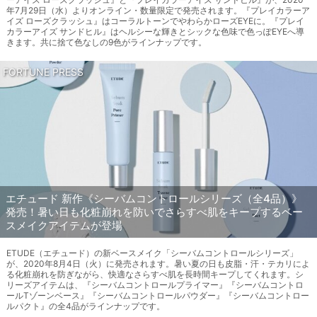
年7月29日（水）よりオンライン・数量限定で発売されます。『プレイカラーア
イズ ローズクラッシュ』はコーラルトーンでやわらかローズEYEに。『プレイ
カラーアイズ サンドヒル』はヘルシーな輝きとシックな色味で色っぽEYEへ導
きます。共に捨て色なしの9色がラインナップです。
FORTUNE PRESS
エチュード 新作《シーバムコントロールシリーズ（全4品）》
発売！暑い日も化粧崩れを防いでさらすべ肌をキープするベー
スメイクアイテムが登場
ETUDE（エチュード）の新ベースメイク「シーバムコントロールシリーズ」
が、2020年8月4日（火）に発売されます。暑い夏の日も皮脂・汗・テカリによ
る化粧崩れを防ぎながら、快適なさらすべ肌を長時間キープしてくれます。シ
リーズアイテムは、『シーバムコントロールプライマー』『シーバムコントロ
ールTゾーンベース』『シーバムコントロールパウダー』『シーバムコントロー
ルパクト』の全4品がラインナップです。