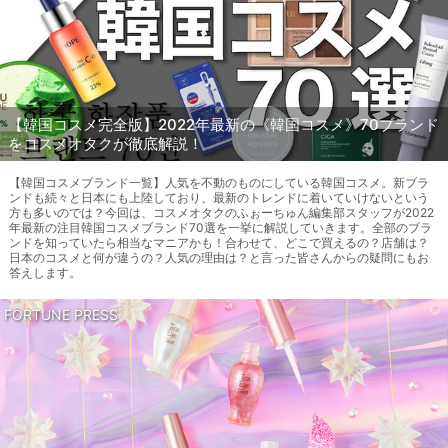
【韓国コスメ完全版】2022年最新の《韓国コスメ》70ブランド
をコスメオタクが徹底解説！
【韓国コスメブランド一覧】人気を不動のものにしている韓国コスメ。新ブラ
ンドも続々と日本にも上陸しており、最新のトレンドに着いていけないという
方も多いのでは？今回は、コスメオタクのふぉーちゅん編集部スタッフが2022
年最新の注目韓国コスメブランド70選を一挙に解説していきます。全部のブラ
ンドを知っていたら相当なマニアかも！合わせて、どこで買えるの？店舗は？
日本のコスメと何が違うの？人気の理由は？と言った皆さんからの疑問にもお
答えします。
FORTUNE PRESS