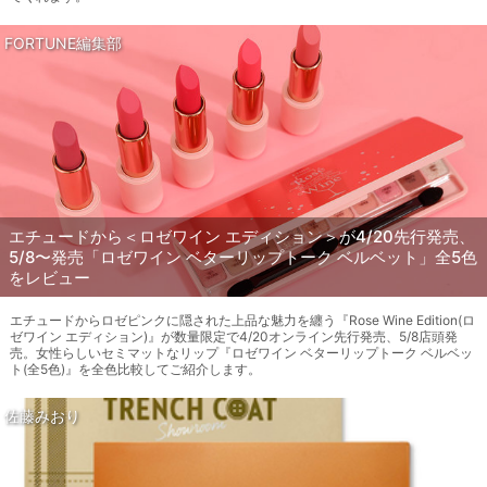
FORTUNE編集部
エチュードから＜ロゼワイン エディション＞が4/20先行発売、
5/8〜発売「ロゼワイン ベターリップトーク ベルベット」全5色
をレビュー
エチュードからロゼピンクに隠された上品な魅力を纏う『Rose Wine Edition(ロ
ゼワイン エディション)』が数量限定で4/20オンライン先行発売、5/8店頭発
売。女性らしいセミマットなリップ『ロゼワイン ベターリップトーク ベルベッ
ト(全5色)』を全色比較してご紹介します。
佐藤みおり