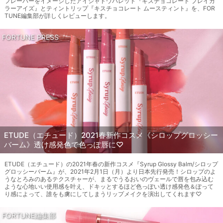
フレーバーをイメージしたアイシャドウパレット『キスチョコレート プレイカ
ラーアイズ』とティントリップ『キスチョコレート ムースティント』を、FOR
TUNE編集部が詳しくレビューします。
FORTUNE PRESS
ETUDE（エチュード）2021春新作コスメ《シロップグロッシー
バーム》透け感発色で色っぽ唇に♡
ETUDE（エチュード）の2021年春の新作コスメ『Syrup Glossy Balm/シロップ
グロッシーバーム』が、2021年2月1日（月）より日本先行発売！シロップのよ
うなとろみのあるテクスチャーが、まるでうるおいのヴェールで唇を包み込む
ような心地いい使用感を叶え、ドキッとするほど色っぽい透け感発色＆ぽって
り感によって、誰をも虜にしてしまうリップメイクを演出してくれます♡
FORTUNE編集部