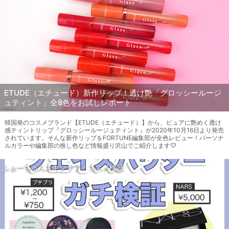
ETUDE（エチュード）新作リップ！透け艶「グロッシールージ
ュティント」全8色をお試しレポート
韓国発のコスメブランド【ETUDE（エチュード）】から、ピュアに艶めく透け
感ティントリップ『グロッシールージュティント』が2020年10月16日より発売
されています。そんな新作リップをFORTUNE編集部が全色レビュー！パーソナ
ルカラーや編集部の推し色など情報盛り沢山でご紹介します♡
ふぉーちゅんスキンケア・コスメ検証