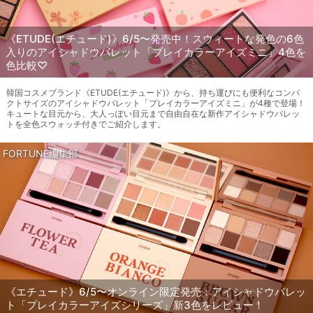
《ETUDE(エチュード)》6/5〜発売中！スウィートな発色の6色
入りのアイシャドウパレット「プレイカラーアイズミニ」4色を
色比較♡
韓国コスメブランド《ETUDE(エチュード)》から、持ち運びにも便利なコンパ
クトサイズのアイシャドウパレット「プレイカラーアイズミニ」が4種で登場！
キュートな目元から、大人っぽい目元まで自由自在な新作アイシャドウパレッ
トを全色スウォッチ付きでご紹介します。
FORTUNE編集部
《エチュード》6/5〜オンライン限定発売：アイシャドウパレッ
ト「プレイカラーアイズシリーズ」新3色をレビュー！