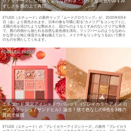
リアをテーマにした輝くような艶めき・クリアな発色やみずみ
ずしさを唇の上で再現
ETUDE（エチュード）の新作リップ『ムードグロウリップ』が、2020年9月4
日（金）より発売されます。日本の春を可憐に彩る“カメリア”をコンセプトに、
太陽の光を浴びたような艶めきと、花びらのようなくすみのないクリアな発色
で、唇の内側から放たれる自然な血色感を演出。リップバームのようななめら
かな塗り心地と保湿力も兼ね備えており、メイク中もリッチなうるおいで唇そ
のものを満たしてくれます。
FORTUNE PRESS
エチュード 限定アイシャドウパレット《プレイカラーアイズ ロ
ーズクラッシュ / サンドヒル》誕生！捨て色なしの9色を3種の
質感で展開
ETUDE（エチュード）の「プレイカラーアイズシリーズ」の新作『プレイカラ
ーアイズ ローズクラッシュ』と『プレイカラーアイズ サンドヒル』が、2020