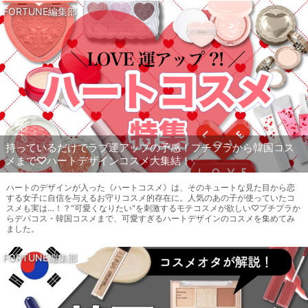
FORTUNE編集部
持っているだけでラブ運アップの予感！プチプラから韓国コス
メまで♡ハートデザインコスメ大集結！
ハートのデザインが入った《ハートコスメ》は、そのキュートな見た目から恋
する女子に自信を与えるお守りコスメ的存在に。人気のあの子が使っていたコ
スメも実は…！？"可愛くなりたい"を刺激するモテコスメが欲しい♡プチプラか
らデパコス・韓国コスメまで、可愛すぎるハートデザインのコスメを集めてみ
ました。
FORTUNE編集部