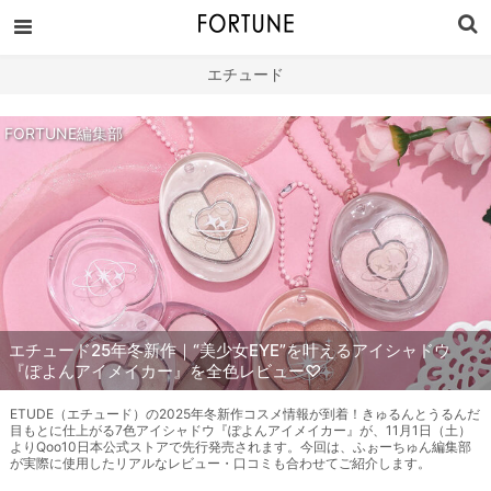
エチュード
FORTUNE編集部
エチュード25年冬新作｜“美少女EYE”を叶えるアイシャドウ
『ぽよんアイメイカー』を全色レビュー♡
ETUDE（エチュード）の2025年冬新作コスメ情報が到着！きゅるんとうるんだ
目もとに仕上がる7色アイシャドウ『ぽよんアイメイカー』が、11月1日（土）
よりQoo10日本公式ストアで先行発売されます。今回は、ふぉーちゅん編集部
が実際に使用したリアルなレビュー・口コミも合わせてご紹介します。