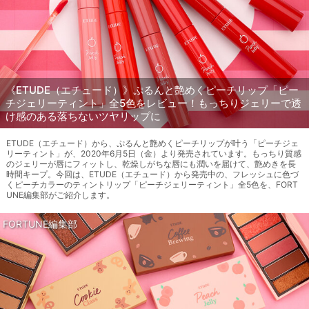
《ETUDE（エチュード）》ぷるんと艶めくピーチリップ「ピー
チジェリーティント」全5色をレビュー！もっちりジェリーで透
け感のある落ちないツヤリップに
ETUDE（エチュード）から、ぷるんと艶めくピーチリップが叶う「ピーチジェ
リーティント」が、2020年6月5日（金）より発売されています。もっちり質感
のジェリーが唇にフィットし、乾燥しがちな唇にも潤いを届けて、艶めきを長
時間キープ。今回は、ETUDE（エチュード）から発売中の、フレッシュに色づ
くピーチカラーのティントリップ「ピーチジェリーティント」全5色を、FORT
UNE編集部がご紹介します。
FORTUNE編集部