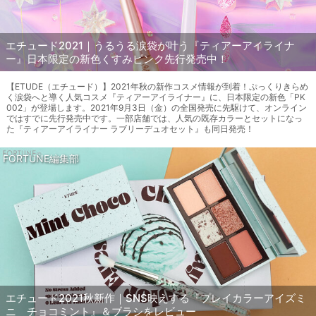
エチュード2021｜うるうる涙袋が叶う『ティアーアイライナ
ー』日本限定の新色くすみピンク先行発売中！
【ETUDE（エチュード）】2021年秋の新作コスメ情報が到着！ぷっくりきらめ
く涙袋へと導く人気コスメ『ティアーアイライナー』に、日本限定の新色「PK
002」が登場します。2021年9月3日（金）の全国発売に先駆けて、オンライン
ではすでに先行発売中です。一部店舗では、人気の既存カラーとセットになっ
た『ティアーアイライナー ラブリーデュオセット』も同日発売！
FORTUNE編集部
エチュード2021秋新作｜SNS映えする『プレイカラーアイズミ
ニ チョコミント』＆ブラシをレビュー