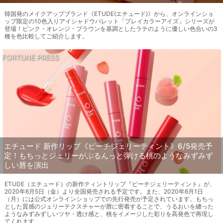
韓国発のメイクアップブランド《ETUDE(エチュード)》から、オンラインショ
ップ限定の10色入りアイシャドウパレット「プレイカラーアイズ」シリーズが
登場！ピンク・オレンジ・ブラウンを基調としたラテのように優しい色合いの3
種を色比較してご紹介します。
FORTUNE PRESS
エチュード 新作リップ《ピーチジェリーティント》6/5発売予
定！もちっとジェリーがぷるんっと弾ける桃のようなみずみず
しい唇を演出
ETUDE（エチュード）の新作ティントリップ『ピーチジェリーティント』が、
2020年6月5日（金）より全国発売される予定です。また、2020年6月1日
（月）には公式オンラインショップでの先行発売が予定されています。もちっ
とした質感のジェリーテクスチャーが唇に密着することで、うるおいを纏った
ようなみずみずしいツヤ・透け感と、桃をイメージした彩りを高発色で再現し
てくれます。