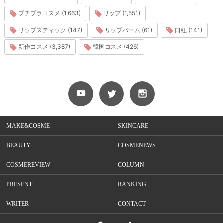
プチプラコスメ (1,663)
リップ (1,551)
リップスティック (147)
リップバーム (61)
口紅 (141)
新作コスメ (3,387)
韓国コスメ (426)
MAKE&COSME
SKINCARE
BEAUTY
COSMENEWS
COSMEREVIEW
COLUMN
PRESENT
RANKING
WRITER
CONTACT