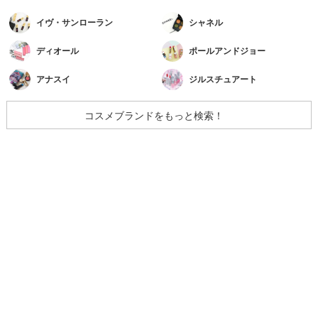
イヴ・サンローラン
シャネル
ディオール
ポールアンドジョー
アナスイ
ジルスチュアート
コスメブランドをもっと検索！