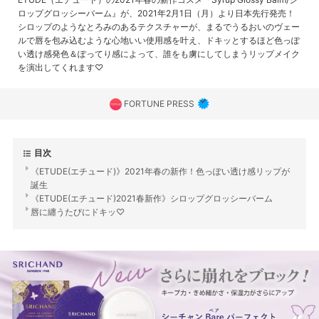
ロップグロッシーバーム』が、2021年2月1日（月）より日本先行発売！
シロップのようなとろみのあるテクスチャーが、まるでうるおいのヴェー
ルで唇を包み込むような心地いい使用感を叶え、ドキッとするほど色っぽ
い透け感発色＆ぽってり感によって、誰をも虜にしてしまうリップメイク
を演出してくれます♡
FORTUNE PRESS
目次
《ETUDE(エチュード)》2021年春の新作！色っぽい透け感リップが
誕生
《ETUDE(エチュード)2021春新作》シロップグロッシーバーム
唇に纏うたびにドキッ♡