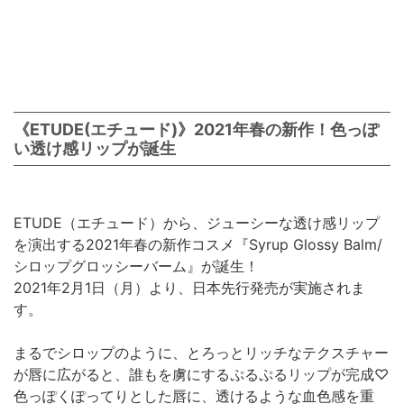
《ETUDE(エチュード)》2021年春の新作！色っぽ
い透け感リップが誕生
ETUDE（エチュード）から、ジューシーな透け感リップ
を演出する2021年春の新作コスメ『Syrup Glossy Balm/
シロップグロッシーバーム』が誕生！
2021年2月1日（月）より、日本先行発売が実施されま
す。
まるでシロップのように、とろっとリッチなテクスチャー
が唇に広がると、誰もを虜にするぷるぷるリップが完成♡
色っぽくぽってりとした唇に、透けるような血色感を重