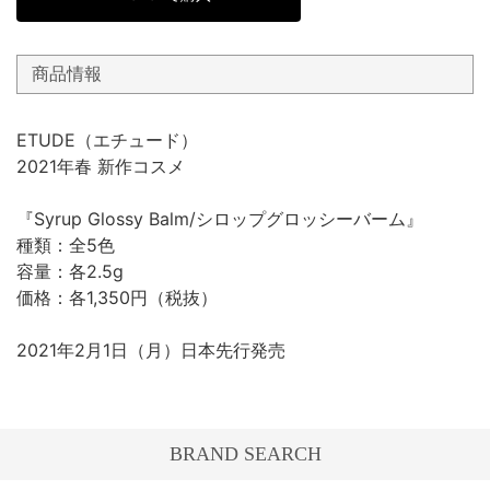
商品情報
ETUDE（エチュード）
2021年春 新作コスメ
『Syrup Glossy Balm/シロップグロッシーバーム』
種類：全5色
容量：各2.5g
価格：各1,350円（税抜）
2021年2月1日（月）日本先行発売
BRAND SEARCH