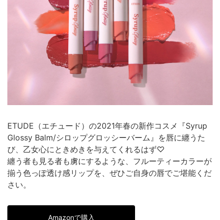
ETUDE（エチュード）の2021年春の新作コスメ『Syrup
Glossy Balm/シロップグロッシーバーム』を唇に纏うた
び、乙女心にときめきを与えてくれるはず♡
纏う者も見る者も虜にするような、フルーティーカラーが
揃う色っぽ透け感リップを、ぜひご自身の唇でご堪能くだ
さい。
Amazonで購入