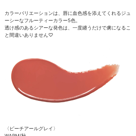
カラーバリエーションは、唇に血色感を添えてくれるジュ
ーシーなフルーティーカラー5色。
透け感のあるシアーな発色は、一度纏うだけで虜になるこ
と間違いありません♡
〈ピーチアールグレイ〉
WARM/秋