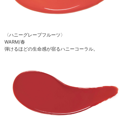
〈ハニーグレープフルーツ〉
WARM/春
弾けるほどの生命感が宿るハニーコーラル。