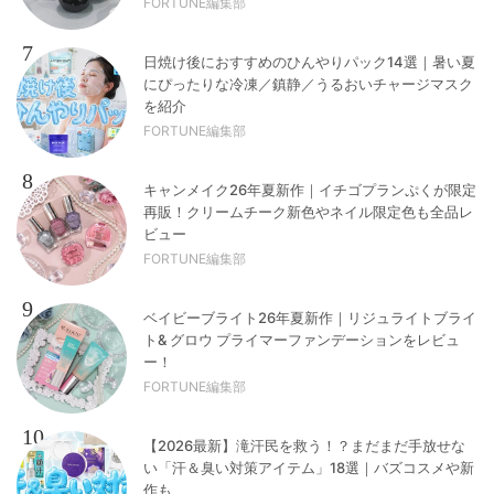
FORTUNE編集部
7
日焼け後におすすめのひんやりパック14選｜暑い夏
にぴったりな冷凍／鎮静／うるおいチャージマスク
を紹介
FORTUNE編集部
8
キャンメイク26年夏新作｜イチゴプランぷくが限定
再販！クリームチーク新色やネイル限定色も全品レ
ビュー
FORTUNE編集部
9
ベイビーブライト26年夏新作｜リジュライトブライ
ト& グロウ プライマーファンデーションをレビュ
ー！
FORTUNE編集部
10
【2026最新】滝汗民を救う！？まだまだ手放せな
い「汗＆臭い対策アイテム」18選｜バズコスメや新
作も