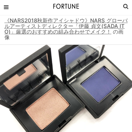
《NARS2018秋新作アイシャドウ》NARS グローバ
ルアーティストディレクター「伊藤 貞文(SADA IT
O)」厳選のおすすめの組み合わせでメイク！
の画
像