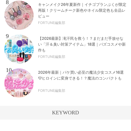
8
キャンメイク26年夏新作｜イチゴプランぷくが限定
再販！クリームチーク新色やネイル限定色も全品レ
ビュー
FORTUNE編集部
9
【2026最新】滝汗民を救う！？まだまだ手放せな
い「汗＆臭い対策アイテム」18選｜バズコスメや新
作も
FORTUNE編集部
10
2026年最新｜パケ買い必至の魔法少女コスメ16選
♡ヒロインに変身できる！？魔法のコンパクトも
FORTUNE編集部
KEYWORD