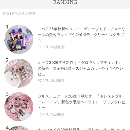
RANKING
最近1週間の人気記事
1
ニベア26年秋新作コスメ｜ディープモイスチャーリ
ップの美容液タイプや2in1ボディクリームスクラブ
も
FORTUNE編集部
2
オペラ2026年秋新作｜『グロウリップティント』
の新色・限定色はローズジャムカラー♡全4色をレ
ビュー
FORTUNE編集部
3
ジルスチュアート2026年秋新作｜『ドレスドブル
ーム アイズ』新色や限定ハイライト・リップをレビ
ュー
FORTUNE編集部
4
キャンメイク26年秋新作｜エアリーエクステンショ