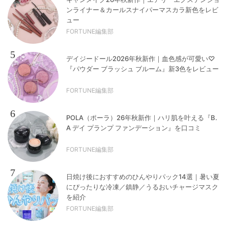
ンライナー＆カールスナイパーマスカラ新色をレビ
ュー
FORTUNE編集部
5
デイジードール2026年秋新作｜血色感が可愛い♡
『パウダー ブラッシュ ブルーム』新3色をレビュー
FORTUNE編集部
6
POLA（ポーラ）26年秋新作｜ハリ肌を叶える『B.
A デイ プランプ ファンデーション』を口コミ
FORTUNE編集部
7
日焼け後におすすめのひんやりパック14選｜暑い夏
にぴったりな冷凍／鎮静／うるおいチャージマスク
を紹介
FORTUNE編集部