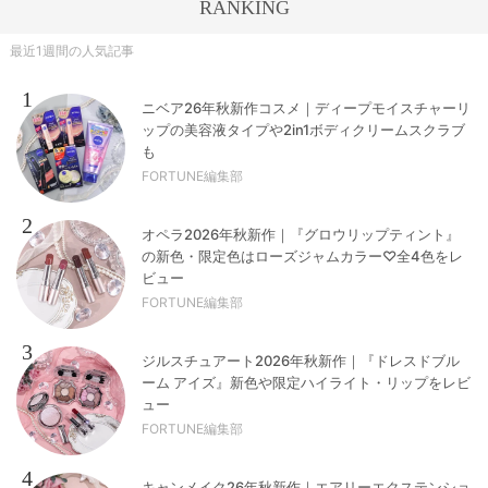
RANKING
最近1週間の人気記事
1
ニベア26年秋新作コスメ｜ディープモイスチャーリ
ップの美容液タイプや2in1ボディクリームスクラブ
も
FORTUNE編集部
2
オペラ2026年秋新作｜『グロウリップティント』
の新色・限定色はローズジャムカラー♡全4色をレ
ビュー
FORTUNE編集部
3
ジルスチュアート2026年秋新作｜『ドレスドブル
ーム アイズ』新色や限定ハイライト・リップをレビ
ュー
FORTUNE編集部
4
キャンメイク26年秋新作｜エアリーエクステンショ