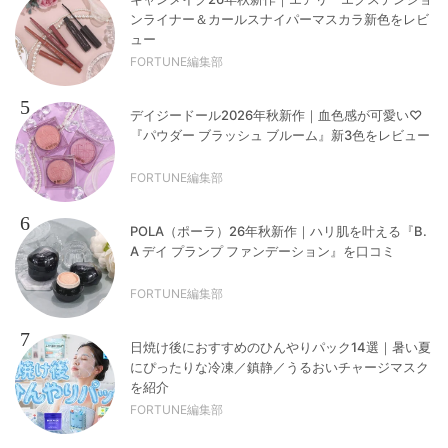
ンライナー＆カールスナイパーマスカラ新色をレビ
ュー
FORTUNE編集部
5
デイジードール2026年秋新作｜血色感が可愛い♡
『パウダー ブラッシュ ブルーム』新3色をレビュー
FORTUNE編集部
6
POLA（ポーラ）26年秋新作｜ハリ肌を叶える『B.
A デイ プランプ ファンデーション』を口コミ
FORTUNE編集部
7
日焼け後におすすめのひんやりパック14選｜暑い夏
にぴったりな冷凍／鎮静／うるおいチャージマスク
を紹介
FORTUNE編集部