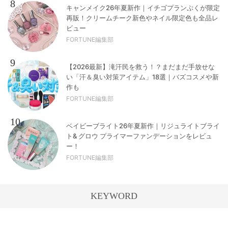
8
キャンメイク26年夏新作｜イチゴプランぷくが限定
再販！クリームチーク新色やネイル限定色も全品レ
ビュー
FORTUNE編集部
9
【2026最新】滝汗民を救う！？まだまだ手放せな
い「汗＆臭い対策アイテム」18選｜バズコスメや新
作も
FORTUNE編集部
10
ベイビーブライト26年夏新作｜リジュライトブライ
ト& グロウ プライマーファンデーションをレビュ
ー！
FORTUNE編集部
KEYWORD