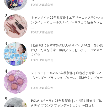
FORTUNE編集部
2
キャンメイク26年秋新作｜エアリーエクステンショ
ンライナー＆カールスナイパーマスカラ新色をレビ
ュー
FORTUNE編集部
3
日焼け後におすすめのひんやりパック14選｜暑い夏
にぴったりな冷凍／鎮静／うるおいチャージマスク
を紹介
FORTUNE編集部
4
デイジードール2026年秋新作｜血色感が可愛い♡
『パウダー ブラッシュ ブルーム』新3色をレビュー
FORTUNE編集部
5
POLA（ポーラ）26年秋新作｜ハリ肌を叶える『B.
A デイ プランプ ファンデーション』を口コミ