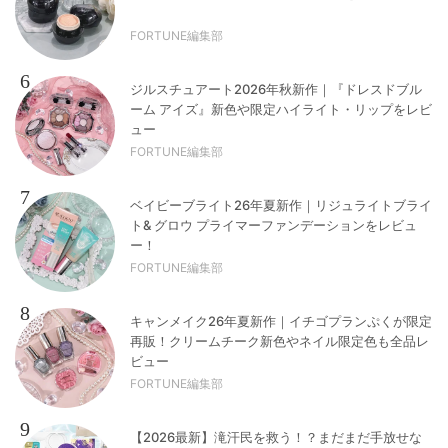
FORTUNE編集部
6
ジルスチュアート2026年秋新作｜『ドレスドブル
ーム アイズ』新色や限定ハイライト・リップをレビ
ュー
FORTUNE編集部
7
ベイビーブライト26年夏新作｜リジュライトブライ
ト& グロウ プライマーファンデーションをレビュ
ー！
FORTUNE編集部
8
キャンメイク26年夏新作｜イチゴプランぷくが限定
再販！クリームチーク新色やネイル限定色も全品レ
ビュー
FORTUNE編集部
9
【2026最新】滝汗民を救う！？まだまだ手放せな